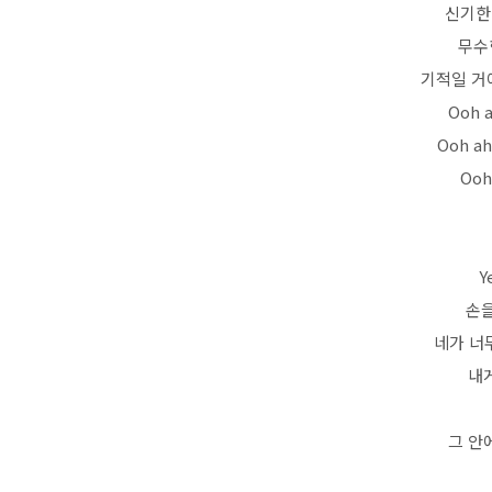
신기한
무수
기적일 거
Ooh 
Ooh a
Ooh
Y
손을
네가 너무
내
그 안