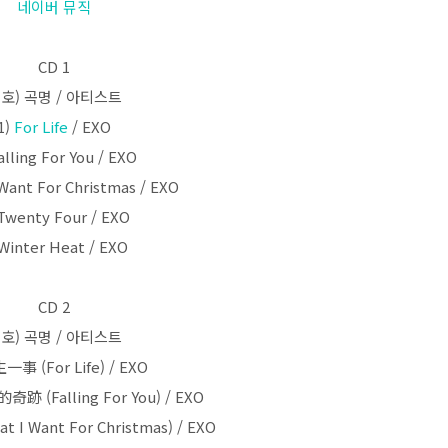
네이버 뮤직
CD 1
호) 곡명 / 아티스트
1)
For Life
/ EXO
alling For You / EXO
 Want For Christmas / EXO
 Twenty Four / EXO
 Winter Heat / EXO
CD 2
호) 곡명 / 아티스트
一事 (For Life) / EXO
 (Falling For You) / EXO
 I Want For Christmas) / EXO