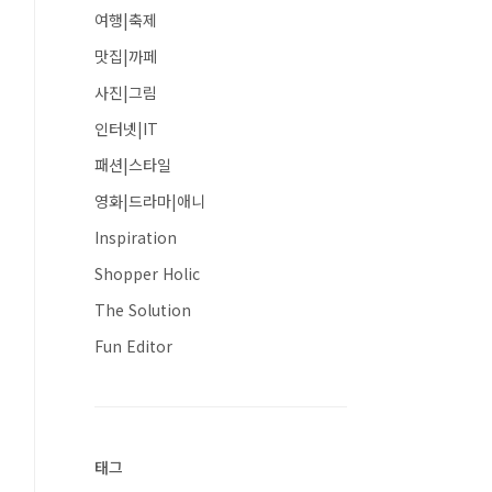
여행|축제
맛집|까페
사진|그림
인터넷|IT
패션|스타일
영화|드라마|애니
Inspiration
Shopper Holic
The Solution
Fun Editor
태그