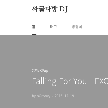
본문 바로가기
싸굴다방 DJ
홈
태그
방명록
음악/KPop
Falling For You - EXO
by nGroovy
2016. 12. 19.