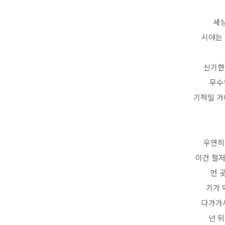
세상
시야는
신기한
무수
기적일 거
우연히
이건 철
먼 
기가 
다가가서
넌 뒤