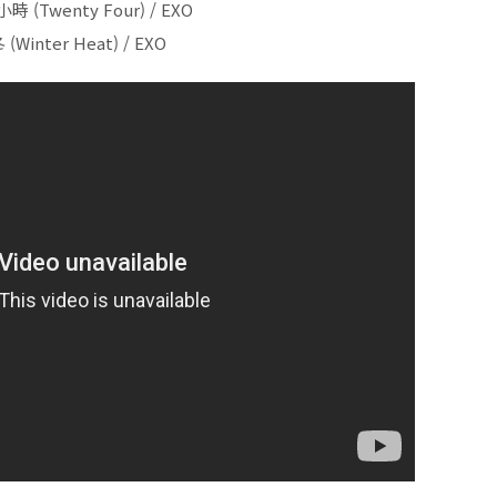
時 (Twenty Four) / EXO
 (Winter Heat) / EXO