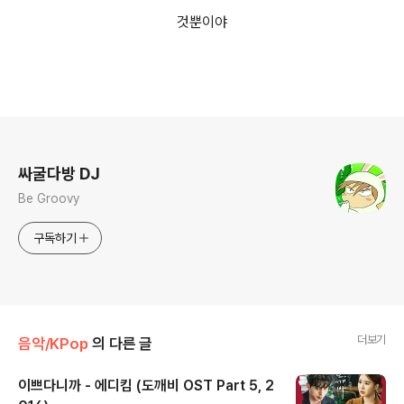
것뿐이야
로그 정보
싸굴다방 DJ
Be Groovy
구독하기
더보기
음악/KPop
의 다른 글
이쁘다니까 - 에디킴 (도깨비 OST Part 5, 2