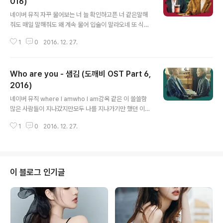
016)
글 내용
네이버 뮤직 자꾸 물어보는 너 늘 확인하고픈 너 같은말해
줘도 매일 말해줘도 왜 계속 물어 입술이 말라오네 또 식은
땀이 흐르네 또 정답은 알지만 니가 듣고 싶은 말 그 듣고
1
0
2016. 12. 27.
싶은 말 나를 시험하는 말 너 정말 이쁘다 이쁘다 이쁘다니
까 왜 내 말 믿지 않는 건데 왜 말하고 말하고 아무리 말해
도 화난 듯한 너의 그 표정 말 수가 없어진 너 더 불안해지
Who are you - 샘김 (도깨비 OST Part 6,
는 나 매일 같은 퀴즈 반복되는 게임 난 항상 술래 머리를
새로 했나 오 손톱이 바뀌었을까 오 감이 오질 않아 니가 듣
2016)
글 내용
고 싶은 말 그 듣고 싶은 말 정말 힌트도 없는지 너 정말 이
네이버 뮤직 where I amwho I am감옥 같은 이 쓸쓸함
쁘다 이쁘다 이쁘다니까 왜 내 말 믿지 않는 건데 왜 말하고
많은 사람들이 지나갔지만모두 나를 지나가기만 했던 이
말하고 아무리 말해도 화난듯한 너의 그 표정 이쁘단 말 하
곳where I am who are youwho are you감출 수 없
나론 널 표현 하긴 부족하잖아 baby 내 맘이라도 꺼내줘
1
0
2016. 12. 27.
는 기쁨미친 듯 세상을 뒤집어 찾던꿈에서조차 움켜쥐고
야 넌 믿겠..
있던 그대where are you 내가 꼭 찾아낼게내가 널 알아
볼게니가 있는 곳 어디든모습이 어떻든꼭 알아볼게 내가
꼭 기억할게내가 널 바라볼게니가 없는 곳에서도수많은 해
가 져도잊지 않을게너의 말투 표정 하나까지담아갈게 흐린
이 블로그 인기글
하늘 멈춘 구름왜 모든 게 두려울까너와 있는 시간이 느려
지고자꾸 멀어질 니 손을 붙잡고 있어I beg for life 내가
꼭 찾아낼게내가 널 알아볼게니가 있는 곳 어디든모습이
어떻든꼭 알아볼게 내가 꼭 기억할게내가 널 바라볼게니가
없는 곳에서..