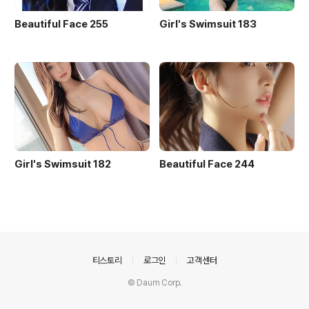
Beautiful Face 255
Girl's Swimsuit 183
Girl's Swimsuit 182
Beautiful Face 244
의안내
티스토리
로그인
고객센터
© Daum Corp.