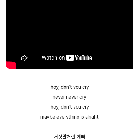
boy, don’t you cry
never never cry
boy, don’t you cry
maybe everything is alright
거짓말처럼 예뻐