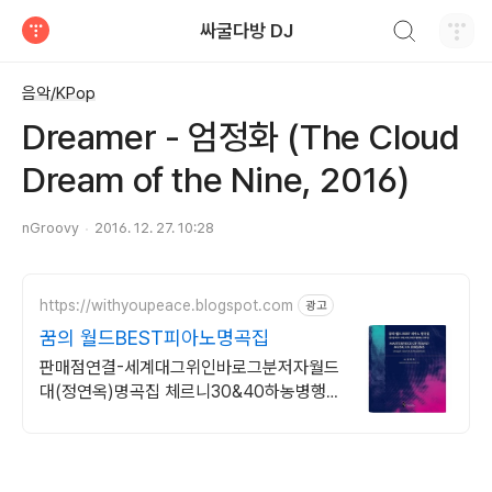
검색하기
싸굴다방 DJ
티스토리
음악/KPop
Dreamer - 엄정화 (The Cloud
Dream of the Nine, 2016)
nGroovy
2016. 12. 27. 10:28
https://withyoupeace.blogspot.com
광고
꿈의 월드BEST피아노명곡집
판매점연결-세계대그위인바로그분저자월드
대(정연옥)명곡집 체르니30&40하농병행악
보집