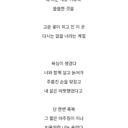
쓸쓸한 것을
고운 꽃이 피고 진 이 곳
다시는 없을 너라는 계절
욕심이 생겼다
너와 함께 살고 늙어가
주름진 손을 맞잡고
내 삶은 따뜻했었다고
단 한번 축복
그 짧은 마주침이 지나
빗물처럼 너는 울었다