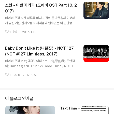
소원 - 어반 자카파 (도깨비 OST Part 10, 2
017)
글 내용
네이버 뮤직 지친 하루를 마치고 집에 돌아왔을때 이상하
게 낯선 기분 뭔지모를 어지러움과 알수없는 이 답답함 지
금 이대로도 괜찮을까 하루이틀 지나 일주일 시간은 흐르
1
0
2017. 1. 8.
는데 나는 하늘만 보네 아무 생각없는 사람처럼 스스로 나
를 자책하고 비웃으며 있자니 점점 비참해지는 너없이 초
라한 나 너를 간절히 원하지만 더 기대할 수 없을 때 수많은
Baby Don't Like It (나쁜짓) - NCT 127
감정앞에 뭘 해야할까 하루이틀 지나 일주일 시간은 흐르
는데 나는 하늘만 보네 아무 생각없이 그리워 니가 또 그리
(NCT #127 Limitless, 2017)
글 내용
워 젖은 눈을 감아도 자꾸 니가 생각나 너도 나와 같은 기분
네이버 뮤직 번호) 곡명 / 아티스트 1) 無限的我 (무한적
일까 널 사랑하고 싶지 않다는 소원만큼이나 부질없는 바
아;Limitless) / NCT 127 2) Good Thing / NCT 127
램 난 자꾸 하게 돼
3) Back 2 U (AM 01:27) / NCT 127 4) 롤러코스터
2
0
2017. 1. 6.
(Heartbreaker) / NCT 127 5) Baby Don't Like It
(나쁜 짓) / NCT 127 6) Angel / NCT 127 Baby, is it
me or are you doing something to me? 웃을 때는
shining but 네 속은 왠지 lying 위험하게 넌 beautiful
서서히 온 넌 my dilemma 습관처럼 이미 나는 없는 네
이 블로그 인기글
손 찾아 무서운 건 바로 너의 말투야 소름 끼치는 건 네가
웃을 때야 주제와 주체가 전부 너야 uh no 근..