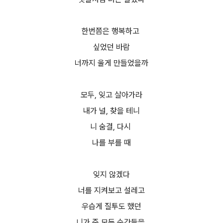
한번쯤은 행복하고
싶었던 바람
너까지 울게 만들었을까
모두, 잊고 살아가라
내가 널, 찾을 테니
니 숨결, 다시
나를 부를 때
잊지 않겠다
너를 지켜보고 설레고
우습게 질투도 했던
니가 준 모든 순간들을