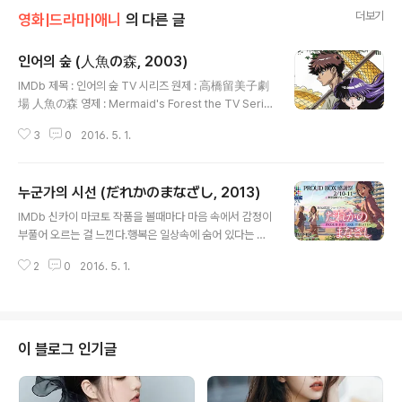
더보기
영화|드라마|애니
의 다른 글
인어의 숲 (人魚の森, 2003)
글 내용
IMDb 제목 : 인어의 숲 TV 시리즈 원제 : 高橋留美子劇
場 人魚の森 영제 : Mermaid's Forest the TV Serie
s 부제 : 다카하시 루미코 극장 - 인어의 숲 TV판 | Ningy
3
0
2016. 5. 1.
o no Mori the TV Series 감독 : 오쿠와키 마사하루
(奥脇雅晴) 원작 : 타카하시 루미코 (高橋留美子) 각본 :
미야시타 쥰이치 (宮下隼一) | 사사노 메구미 (笹野恵)
누군가의 시선 (だれかのまなざし, 2013)
제작 : TV 토쿄 | TMS 엔터테인먼트 (구 토쿄 무비) | 쇼각
글 내용
칸 (소학관) 저작권 : ⓒ 高橋留美子劇場製作委員会／
IMDb 신카이 마코토 작품을 볼때마다 마음 속에서 감정이
テレビ東京 장르 : 미스테리 | 호러물 | 드라마 제작년도 :
부풀어 오르는 걸 느낀다.행복은 일상속에 숨어 있다는 것
2003 BA등급 : BA-17 (17세이상) 구분 : TV-Series
을...
총화수 : 25분 X 11회 제작국 : 일본 인어와 영생에 대한
2
0
2016. 5. 1.
다..
이 블로그 인기글