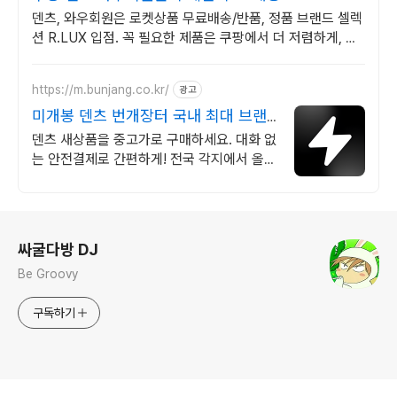
덴츠, 와우회원은 로켓상품 무료배송/반품, 정품 브랜드 셀렉
션 R.LUX 입점. 꼭 필요한 제품은 쿠팡에서 더 저렴하게, 로
켓배송으로 더 빠르게!
https://m.bunjang.co.kr/
광고
미개봉 덴츠 번개장터 국내 최대 브랜
드 중고거래
덴츠 새상품을 중고가로 구매하세요. 대화 없
는 안전결제로 간편하게! 전국 각지에서 올라
오는 전국구 최다 상품 매일 10만 개 이상의
신규 상품 업로드
로그 정보
싸굴다방 DJ
Be Groovy
구독하기