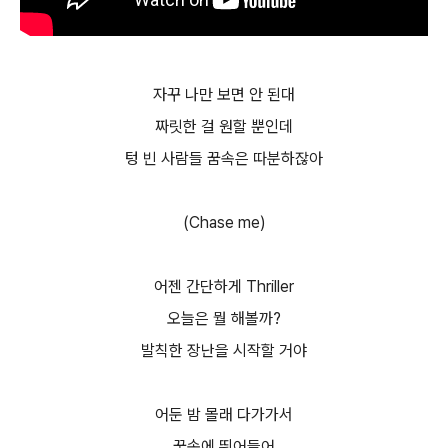
자꾸 나만 보면 안 된대
짜릿한 걸 원할 뿐인데
텅 빈 사람들 꿈속은 따분하잖아
(Chase me)
어젠 간단하게 Thriller
오늘은 뭘 해볼까?
발칙한 장난을 시작할 거야
어둔 밤 몰래 다가가서
꿈속에 뛰어들어