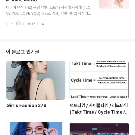
글 내용
갑자기 사랑은 갑자기 사랑은 갑자기 꿈 꿈 (처럼) 사랑은
네이버 뮤직 번호) 곡명 / 아티스트 1) 사랑해 사랑해 (I LO
갑자기 사랑은 갑자기 사랑은 갑자기 꿈 꿈 (처럼) 내게 다
VE YOU LOVE YOU) (Feat. 리제) / 하이솔 2) 상상러브
가와 감은 눈을 뜨게 해 (해) 내게 다가와 너의 손을 잡게 해
(FANCY LOVE) (Feat. 키스엔) / 하이솔 3) 사랑해 사랑
(해) 내게 다가와 매일 생각 하게 해 (해) 내게..
2
0
2017. 1. 14.
해 (I LOVE YOU LOVE YOU) (Inst.) / 하이솔 4) 상상러
브 (FANCY LOVE) (Inst.) / 하이솔 오 내게 넌, 하늘의 별
넌 나의 one, 원해요 널 그대 날 어떻게 생각 하나요 왜 이
미 그대는 알잖아요 사랑해 널 사랑해 널, 그래요 널 좋아해
널 (이제 와서) 모른척한다면 난 그대가 미워요 내 눈을 봐
이 블로그 인기글
요 oh love oh love oh love oh love oh love 사랑해
널 love love 나와 하늘을 나는 꿈을 꿔요 나만 믿고서 날
아요 이제 주문..
Girl's Fashion 278
택트타임 / 사이클타임 / 리드타임
(Takt Time / Cycle Time / L
ead Time)