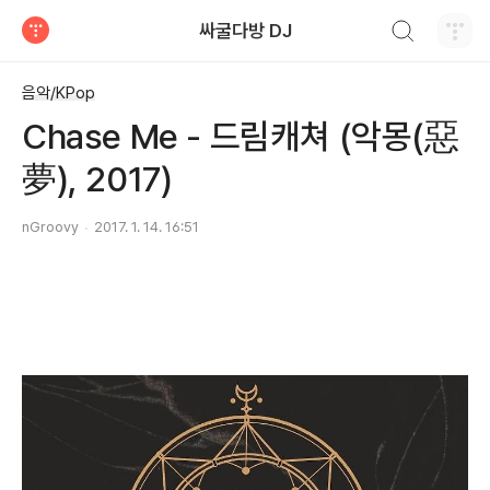
검색하기
싸굴다방 DJ
티스토리
음악/KPop
Chase Me - 드림캐쳐 (악몽(惡
夢), 2017)
nGroovy
2017. 1. 14. 16:51