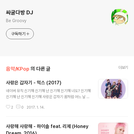
싸굴다방 DJ
Be Groovy
구독하기
더보기
음악/KPop
의 다른 글
사랑은 갑자기 - 믹스 (2017)
글 내용
네이버 뮤직 신기해 신기해 난 신기해 신기해 너도? 신기해
신기해 난 신기해 신기해 사랑은 갑자기 꿈처럼 어느 날 내
눈 앞에 나타났지 언젠가 널 마주 본 그 순간 설레여 맘에
2
0
2017. 1. 14.
문이 활짝 열려 놀랐어 이게 뭔데 예고 없이 막 다가와 처음
느낌 감정에 얼굴이 뜨거워 난 생각했던 것 과는 달라 나 정
말로 푹 빠진 걸 어떡해 책 속 판타지 동화 속 이야기 달콤
사랑해 사랑해 - 하이솔 feat. 리제 (Honey
한 이미지 어차피 다 애들 장난인걸 잡은 손에 온기 함께 한
이야기 달콤한 밤 공기 아니 전부 다 현실인걸 (오!) 사랑은
Dream, 2016)