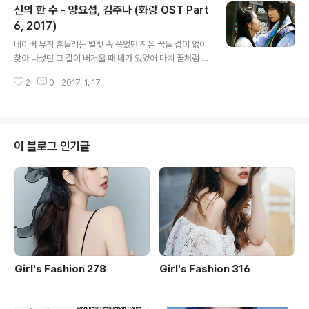
신의 한 수 - 양요섭, 김주나 (화랑 OST Part
속만 태우다가 그대가 떠나가 버릴까 늘 바보같이 걱정만
하는 우리 그대 눈길보면 당황해서 눈을 돌리고 그대 앞에
6, 2017)
글 내용
서면 바보같이 얼굴 붉히고 그대를 사랑한다 수없이 연습
네이버 뮤직 흔들리는 별빛 속 품었던 작은 꿈들 겁이 없이
하고 연습했는데 말도 못하고 사랑해 말하고 싶은데 이렇
찾아 나섰던 그 길이 버거울 때 네가 있었어 마치 꿈처럼 그
게 속만 태우다가 그대가 떠나가 버릴까 늘 바보같이 걱정
때 알게 된 또 다른 세상 깨져버렸던 맘의 조각도 너의 숨결
만 하는 우리 그대와 나, 설레임 - 어쿠스틱 콜라보 (Unplu
2
0
2017. 1. 17.
에 빛이 되었던 난 너 하나만 있으면 돼 저 별을 쫓아 하늘
gged, 2011)
위 걸어둔 꿈 닿을 때까지 어둠이 날 감싸도 너만은 절대로
놓치지 않을 거야 You’ll always be mine 워 에 오 오에
오 워어어어 워어어어 더 가까이 와줘 거친 운명이 나의 정
해진 길이라면 답은 하나 나를 비추는 너라는 신의 한 수 자
이 블로그 인기글
꾸만 내 맘 되물어 봐도 누가 뭐래도 결국 난 너야 멈출 수
없는 모래시계 속 남은 내 삶에 그 시간 끝에 난 너 하나만
있으면 돼 저 별을 쫓아 하늘 위 걸어둔 꿈 닿을 때까지 어
둠이 날 감싸도 너만은 절대로 놓치지 않을 거야..
Girl's Fashion 278
Girl's Fashion 316