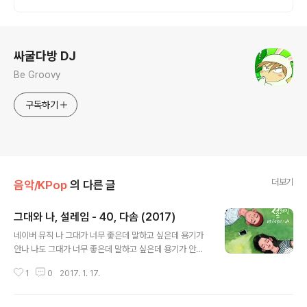
로그 정보
싸굴다방 DJ
Be Groovy
구독하기
더보기
음악/KPop
의 다른 글
그대와 나, 설레임 - 40, 다솜 (2017)
글 내용
네이버 뮤직 나 그대가 너무 좋은데 말하고 싶은데 용기가
안나 나도 그대가 너무 좋은데 말하고 싶은데 용기가 안나
사랑해 말하고 싶은데 이렇게 속만 태우다가 그대가 떠나
1
0
2017. 1. 17.
가 버릴까 늘 바보같이 걱정만 하는 우리 오늘은 떨리는 맘
으로 그대 바라보며 고백할게요 나도 오늘은 용기낼래요
그대 바라보며 고백할게요 사랑해 말하고 싶은데 이렇게