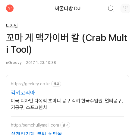
검색하기
싸굴다방 DJ
티스토리
디자인
꼬마 게 맥가이버 칼 (Crab Mult
i Tool)
nGroovy
2017. 1. 23. 10:38
https://geekey.co.kr
광고
긱키코리아
미국 디자인 다목적 초미니 공구 긱키 한국수입원, 멀티공구,
키공구, 스포크렌치
http://samchullymall.com
광고
삼천리기계 엠씨 쇼핑몰