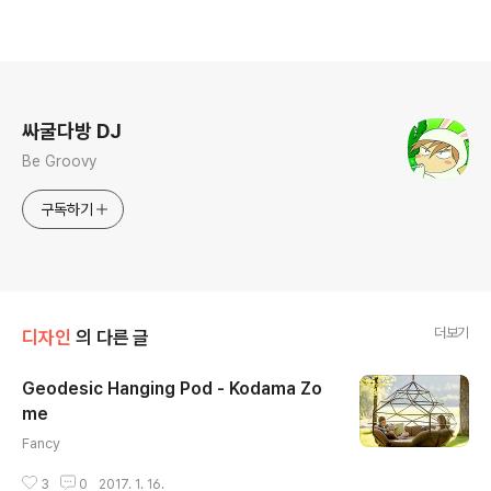
로그 정보
싸굴다방 DJ
Be Groovy
구독하기
더보기
디자인
의 다른 글
Geodesic Hanging Pod - Kodama Zo
me
글 내용
Fancy
3
0
2017. 1. 16.