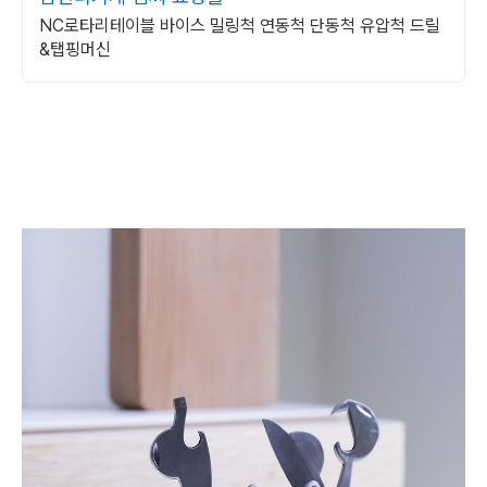
NC로타리테이블 바이스 밀링척 연동척 단동척 유압척 드릴
&탭핑머신