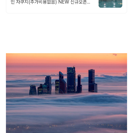
인 자쿠지(추가비용없음) NEW 신규오픈
(간식바구니 제공) 따뜻한 야외노천탕인가?
수영장인가?