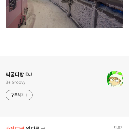
로그 정보
싸굴다방 DJ
Be Groovy
구독하기
더보기
사진|그림
의 다른 글