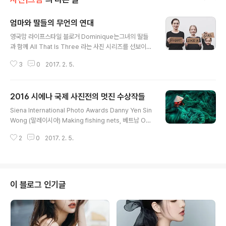
엄마와 딸들의 무언의 연대
글 내용
영국맘 라이프스타일 블로거 Dominique는그녀의 딸들
과 함께 All That Is Three 라는 사진 시리즈를 선보이고
있다.사진 속 모녀의 모습이 재미있고 부럽다 ^^* All Tha
3
0
2017. 2. 5.
t Is She | 인스타그램 | 페이스북
2016 시에나 국제 사진전의 멋진 수상작들
글 내용
Siena International Photo Awards Danny Yen Sin
Wong (말레이시아) Making fishing nets, 베트남 Op
en Color 부분 수상작 Leyla Emektar (터키) Strawb
2
0
2017. 2. 5.
erry Greenhouses 여행 부분 수상작 Giuseppe Mar
io Famiani (이탈리아) The Power of Nature 자연 부
분 수상작 Greg Lecoeur (프랑스) Sardine Run Sien
a 올해의 사진작가 Marcin Ryczek (폴란드) Krakow, f
rom the Grunwald Bridge 흑백 부분 수상작 Audun
이 블로그 인기글
Rikardsen (노르웨이) Sharing Resources, Troms
ø, Norway 야생동물 부분 수상작 Audun..