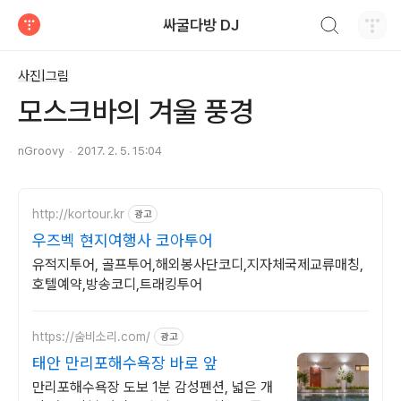
검색하기
싸굴다방 DJ
티스토리
사진|그림
모스크바의 겨울 풍경
nGroovy
2017. 2. 5. 15:04
http://kortour.kr
광고
우즈벡 현지여행사 코아투어
유적지투어, 골프투어,해외봉사단코디,지자체국제교류매칭,
호텔예약,방송코디,트래킹투어
https://숨비소리.com/
광고
태안 만리포해수욕장 바로 앞
만리포해수욕장 도보 1분 감성펜션, 넓은 개