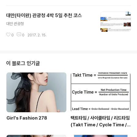
비엔나 남쪽 도시에는 온천탕, 건강 관련 시설 및 ‘삶의 에
너지’를 주는 센터가 있는 오버라 테르메(Oberlaa Ther
대만(타이완) 관광청 4박 5일 추천 코스
me)에서 잠시 여독을 풀고 휴식을 취해보세요. 부르겐란
글 내용
트(Burgenland) Sonnentherme 부르겐란트에는 오스
대만 관광청
트리아에서 가장 오래되고 화려한 온천 스파가 있습니다.
건강을 위한 공원에서 사원에 이르기까지 다양한 시설을
0
0
2017. 2. 15.
갖춘 이곳은 치유의 힘을 가진 온천수가 모든 감각을 충족
시켜 줍니다. 유명한 스파로는 바트 타츠만스도르프(Bad
Tatzma..
이 블로그 인기글
Girl's Fashion 278
택트타임 / 사이클타임 / 리드타임
(Takt Time / Cycle Time / L
ead Time)