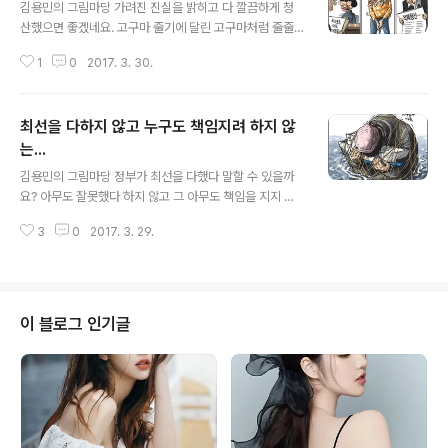
김용민의 그림마당 가려진 진실을 밝히고 다 깔끔하게 청
산했으면 좋겠네요. 고구마 줄기에 달린 고구마처럼 줄줄
이 줄줄이...
1
0
2017. 3. 30.
최선을 다하지 않고 누구도 책임지려 하지 않
는...
글 내용
김용민의 그림마당 정부가 최선을 다했다 말할 수 있을까
요? 아무도 잘못했다 하지 않고 그 아무도 책임을 지지 않
으려 하고 남탓과 변명과 핑계만이... 국가 원수가 정치인이
3
0
2017. 3. 29.
수장이 총수가 공직자가선생님이 부모가 선배가 모범을 보
여야 하고 나 하나 부터라도 실천을 해야 합니다. 스스로 반
성해 봅니다.
이 블로그 인기글