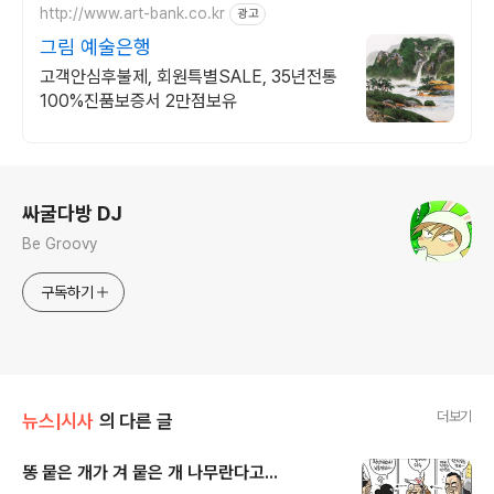
http://www.art-bank.co.kr
광고
그림 예술은행
고객안심후불제, 회원특별SALE, 35년전통
100%진품보증서 2만점보유
로그 정보
싸굴다방 DJ
Be Groovy
구독하기
더보기
뉴스|시사
의 다른 글
똥 뭍은 개가 겨 뭍은 개 나무란다고...
글 내용