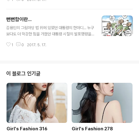
로 구성된 독특한 자동차 쇼룸 건물을 선보였다. 로이터를
비롯한 여러 외신은 ‘세계에서 가장 큰 슈퍼카 자동판매
기’라고 이 쇼룸을 소개했다. 건물은 안이 훤히 보이도록 외
뻔뻔함이란...
벽이 유리로 만들어졌다. 또 화려한 슈퍼카의 모습이 잘 보
글 내용
일 수 있도록 별도의 조명도 마련됐다. 1층에서 터치 스크
김용민의 그림마당 법 위에 있었던 대통령의 한마디... 누구
린을 이용해 원하는 차량을 곧바로 내려오게 할 수 있다. 총
보다도 더 막강한 힘을 가졌던 대통령 시절의 발포명령을
60대를 수용할 수 있으며 자동화된 시스템을 통해 차량 검
자신은 모르는 일이라고... 부끄러움을 모르는 뻔뻔함이
색 및 재고 관리도 가능하다. 게리홍(Gary Hong) 오토반
1
0
2017. 5. 17.
란... 이제 새로운 대통령의 한마디로 잘못된 것들이 바로
모터스 총괄은 “이 쇼룸은 장난감 가게에 전시된 자동차 장
잡혀지길...
난감에서 영..
이 블로그 인기글
Girl's Fashion 316
Girl's Fashion 278