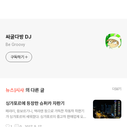
로그 정보
싸굴다방 DJ
Be Groovy
구독하기
더보기
뉴스|시사
의 다른 글
싱가포르에 등장한 슈퍼카 자판기
글 내용
페라리, 람보르기니, 맥라렌 등으로 가득찬 자동차 자판기
가 싱가포르에 세워졌다. 싱가포르의 중고차 판매업체 오
토반 모터스(Autobahn Motors)는 높이 15층, 4열 구조
1
0
2017. 5. 17.