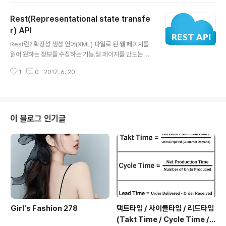
Rest(Representational state transfe
r) API
글 내용
Rest란? 확장성 생성 언어(XML) 파일로 된 웹 페이지를
읽어 원하는 정보를 수집하는 기능.웹 페이지를 만드는 사
람은 주기적으로 내용을 개정하고사용자는 그 페이지의 U
1
0
2017. 6. 20.
RL만 알면 웹 브라우저로 읽어 정보를 얻을 수 있다.하이퍼
텍스트 전송 규약(HTTP)과 XML을 포함한 웹 기술 및 프
로토콜을 사용하는 구조적 형태로서단순 객체 접근 프로토
콜(SOAP)보다 사용이 간편하고, 사이트 내용을 기술하는
RSS(RDF Site Summary)의 정보 편집 기능과 유사하
이 블로그 인기글
다.RSS는 자원 기술 개념(RDF)을 사용한다. Rest(Repr
esentational state transfer)를 있는 그대로 해석하면
표현을 통한 상태의 전이 라고 할수 있다. 여기서 표현이란
Http 요청 메시지와 거기에 해당하는 리소..
Girl's Fashion 278
택트타임 / 사이클타임 / 리드타임
(Takt Time / Cycle Time / L