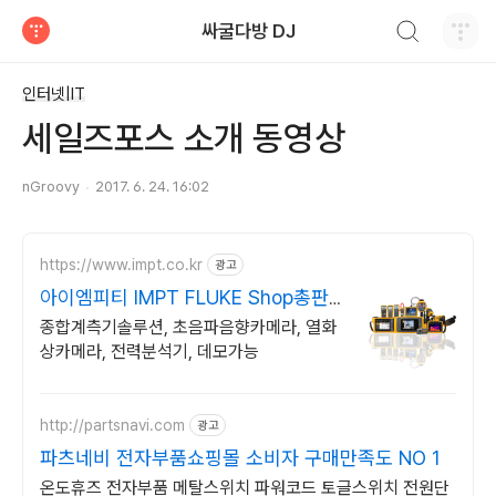
검색하기
싸굴다방 DJ
티스토리
인터넷|IT
세일즈포스 소개 동영상
nGroovy
2017. 6. 24. 16:02
https://www.impt.co.kr
광고
아이엠피티 IMPT FLUKE Shop총판
대리점
종합계측기솔루션, 초음파음향카메라, 열화
상카메라, 전력분석기, 데모가능
http://partsnavi.com
광고
파츠네비 전자부품쇼핑몰 소비자 구매만족도 NO 1
온도휴즈 전자부품 메탈스위치 파워코드 토글스위치 전원단