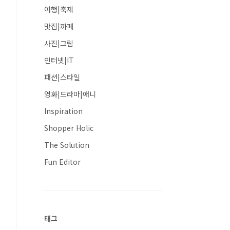
여행|축제
맛집|까페
사진|그림
인터넷|IT
패션|스타일
영화|드라마|애니
Inspiration
Shopper Holic
The Solution
Fun Editor
태그