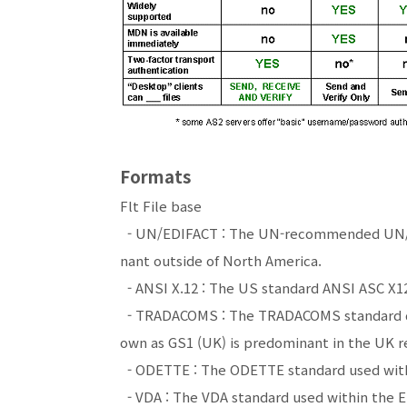
Formats
Flt File base
- UN/EDIFACT : The UN-recommended UN/EDI
nant outside of North America.
- ANSI X.12 : The US standard ANSI ASC X12
- TRADACOMS : The TRADACOMS standard de
own as GS1 (UK) is predominant in the UK re
- ODETTE : The ODETTE standard used with
- VDA : The VDA standard used within the 