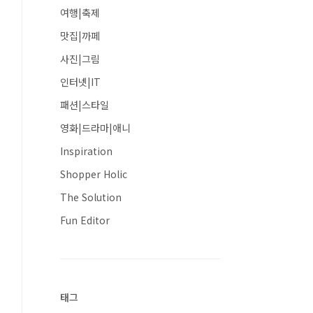
여행|축제
맛집|까페
사진|그림
인터넷|IT
패션|스타일
영화|드라마|애니
Inspiration
Shopper Holic
The Solution
Fun Editor
태그