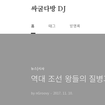
본문 바로가기
싸굴다방 DJ
홈
태그
방명록
뉴스|시사
역대 조선 왕들의 질병
by nGroovy
2017. 11. 10.