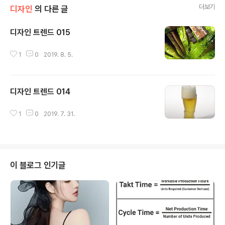
더보기
디자인
의 다른 글
디자인 트렌드 015
글 내용
1
0
2019. 8. 5.
디자인 트렌드 014
글 내용
1
0
2019. 7. 31.
이 블로그 인기글