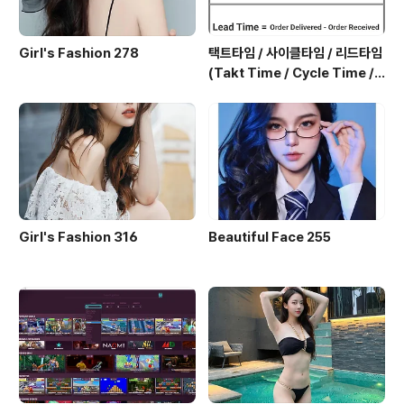
Girl's Fashion 278
택트타임 / 사이클타임 / 리드타임
(Takt Time / Cycle Time / L
ead Time)
Girl's Fashion 316
Beautiful Face 255