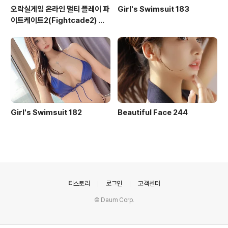
오락실게임 온라인 멀티 플레이 파
Girl's Swimsuit 183
이트케이트2(Fightcade2) 설
치 및 ROM 자동 설치
Girl's Swimsuit 182
Beautiful Face 244
의안내
티스토리
로그인
고객센터
© Daum Corp.