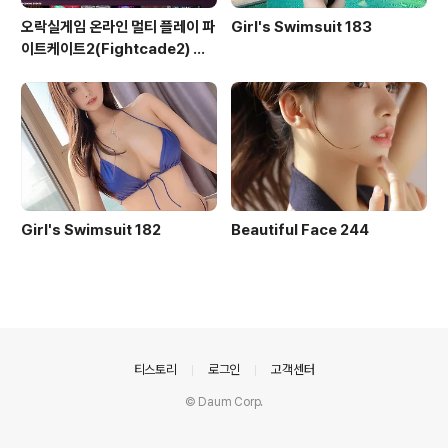
오락실게임 온라인 멀티 플레이 파
Girl's Swimsuit 183
이트케이트2(Fightcade2) 설
치 및 ROM 자동 설치
Girl's Swimsuit 182
Beautiful Face 244
의안내
티스토리
로그인
고객센터
© Daum Corp.