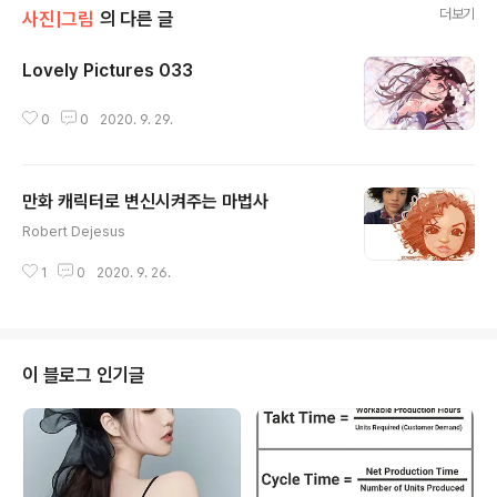
더보기
사진|그림
의 다른 글
Lovely Pictures 033
글 내용
0
0
2020. 9. 29.
만화 캐릭터로 변신시켜주는 마법사
글 내용
Robert Dejesus
1
0
2020. 9. 26.
이 블로그 인기글