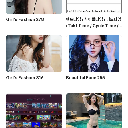
Girl's Fashion 278
택트타임 / 사이클타임 / 리드타임
(Takt Time / Cycle Time / L
ead Time)
Girl's Fashion 316
Beautiful Face 255