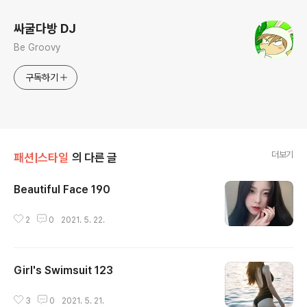
싸굴다방 DJ
Be Groovy
구독하기
더보기
패션|스타일
의 다른 글
Beautiful Face 190
글 내용
2
0
2021. 5. 22.
Girl's Swimsuit 123
글 내용
3
0
2021. 5. 21.