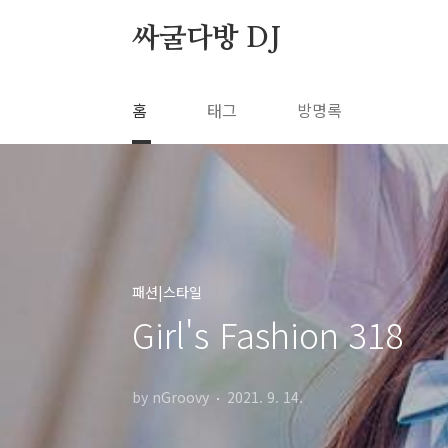
본문 바로가기
싸굴다방 DJ
홈
태그
방명록
패션|스타일
Girl's Fashion 318
by nGroovy
2021. 9. 14.