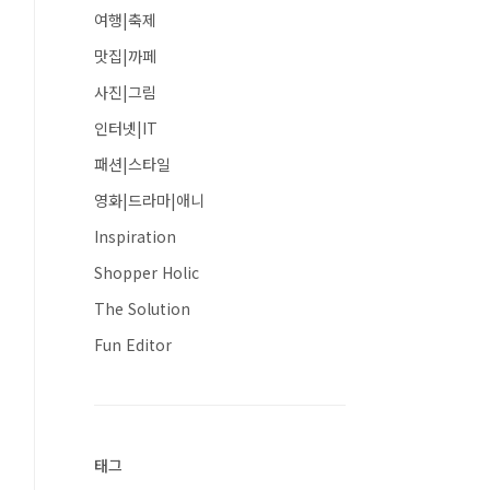
여행|축제
맛집|까페
사진|그림
인터넷|IT
패션|스타일
영화|드라마|애니
Inspiration
Shopper Holic
The Solution
Fun Editor
태그