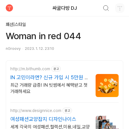
검색하기
싸굴다방 DJ
티스토리
패션|스타일
Woman in red 044
nGroovy
2023. 1. 12. 23:10
http://m.bithumb.com
광고
IN 고민이라면? 신규 가입 시 5만원 혜
택
최근 거래량 급증! IN 빗썸에서 혜택받고 첫
거래하세요
http://www.designnice.com
광고
여성패션교양잡지 디자인나이스
세계 각국의 여성패션,컬렉션,미용,네일,교양