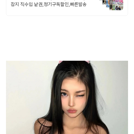
잡지 직수입 낱권,정기구독할인,빠른발송