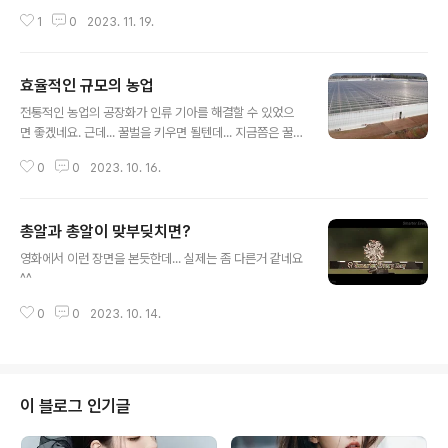
s.com/
1
0
2023. 11. 19.
효율적인 규모의 농업
글 내용
전통적인 농업의 공장화가 인류 기아를 해결할 수 있었으
면 좋겠네요. 근데... 꿀벌을 키우면 될텐데... 지금쯤은 꿀벌
을 도입했을지도요 ^^
0
0
2023. 10. 16.
총알과 총알이 맞부딪치면?
글 내용
영화에서 이런 장면을 본듯한데... 실제는 좀 다른거 같네요
^^
0
0
2023. 10. 14.
이 블로그 인기글