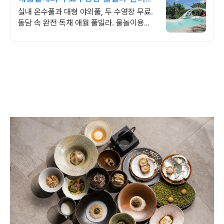
동반 이국적 감성숙소
실내 온수풀과 대형 야외풀, 두 수영장 무료.
돌담 속 완전 독채 애월 풀빌라. 물놀이용품
완비, 아이도 반려견도 환영. 이국적 감성에
불멍과 파티까지 즐겨요.