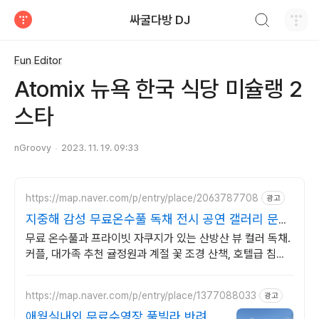
검색하기
싸굴다방 DJ
티스토리
Fun Editor
Atomix 뉴욕 한국 식당 미슐랭 2
스타
nGroovy
2023. 11. 19. 09:33
https://map.naver.com/p/entry/place/2063787708
광고
지중해 감성 무료온수풀 독채 전시 공연 갤러리 문화
공간
무료 온수풀과 프라이빗 자쿠지가 있는 산방산 뷰 컬러 독채.
커플, 대가족 추천 귤정원과 계절 꽃 조경 산책, 호텔급 침구
로 푹 쉬는 제주 감성 빌리지 독채.
https://map.naver.com/p/entry/place/1377088033
광고
애월실내외 무료수영장 풀빌라 반려견