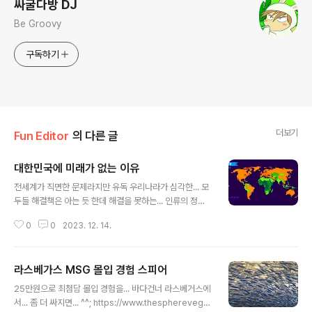
싸굴다방 DJ
Be Groovy
구독하기
더보기
Fun Editor
의 다른 글
대한민국에 미래가 없는 이유
글 내용
전세계가 직면한 문제라지만 유독 우리나라가 심각한... 모
두들 해결책은 아는 듯 한데 해결을 못하는... 인류의 정해
진 운명인건가? ㅠㅜ
0
0
2023. 12. 14.
라스베가스 MSG 몰입 경험 스피어
글 내용
25만원으로 최첨담 몰입 경험을... 바다건너 라스베거스에
서... 좀 더 싸지면... ^^; https://www.thespherevega