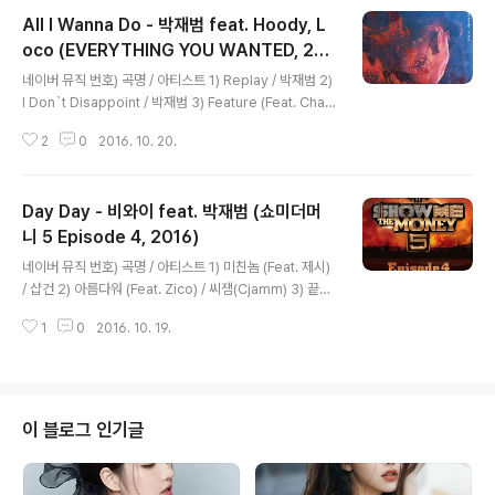
All I Wanna Do - 박재범 feat. Hoody, L
oco (EVERYTHING YOU WANTED, 201
글 내용
6)
네이버 뮤직 번호) 곡명 / 아티스트 1) Replay / 박재범 2)
I Don`t Disappoint / 박재범 3) Feature (Feat. Cha
Cha Malone) / 박재범 4) All I Wanna Do (K) (Feat. H
2
0
2016. 10. 20.
oody, Loco) / 박재범 5) Limousine (Feat. KRNFX) /
박재범 6) SOLO (Feat. Hoody) / 박재범 7) Alone To
night (Feat. Sik-K) / 박재범 8) Only One (Feat. Raz
Day Day - 비와이 feat. 박재범 (쇼미더머
Simone) / 박재범 9) 사실은 (the truth is) / 박재범 10)
곁에 있어주길 (STAY WITH ME) / 박재범 11) DRIVE (F
니 5 Episode 4, 2016)
글 내용
eat. GRAY) / 박재범 12) AQUAMAN / 박재범 13..
네이버 뮤직 번호) 곡명 / 아티스트 1) 미친놈 (Feat. 제시)
/ 샵건 2) 아름다워 (Feat. Zico) / 씨잼(Cjamm) 3) 끝
(AND) (Feat. 수란) / 서출구 4) 썬 블락 (Sun Block) (F
1
0
2016. 10. 19.
eat. Microdot) / 슈퍼비(Superbee) 5) Day Day (Pr
od. by GRAY) (Feat. 박재범) / 비와이(BewhY) 6) Lik
e This (Feat. Bobby) / 레디(Reddy) 한 번 돌아가 보
자구 yesterday day 너가 바로 소녀였을 때에 핑계만 가
득했었지 미래에 대해 소망과 두려움이 내 안에 공존했을
이 블로그 인기글
때에 yeah yeah 그때의 난 거짓말쟁이 나를 매번 속이며
내 안엔 원하지도 않던 헛된 바램이 어느새부턴가 생겨 그
걸 따라가다 ..