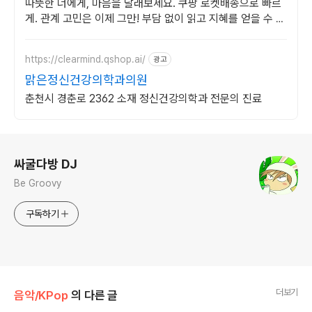
따뜻한 너에게, 마음을 달래보세요. 쿠팡 로켓배송으로 빠르
게. 관계 고민은 이제 그만! 부담 없이 읽고 지혜를 얻을 수 있
습니다.
https://clearmind.qshop.ai/
광고
맑은정신건강의학과의원
춘천시 경춘로 2362 소재 정신건강의학과 전문의 진료
로그 정보
싸굴다방 DJ
Be Groovy
구독하기
더보기
음악/KPop
의 다른 글