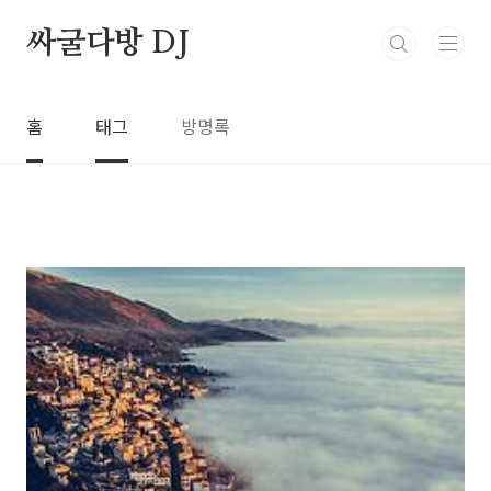
본문 바로가기
싸굴다방 DJ
홈
태그
방명록