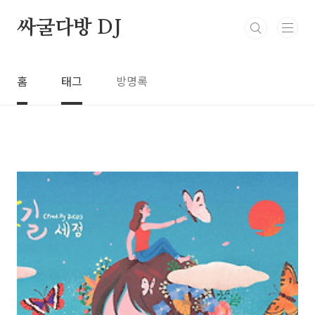
본문 바로가기
싸굴다방 DJ
홈
태그
방명록