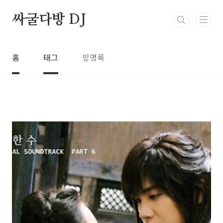
본문 바로가기
싸굴다방 DJ
홈
태그
방명록