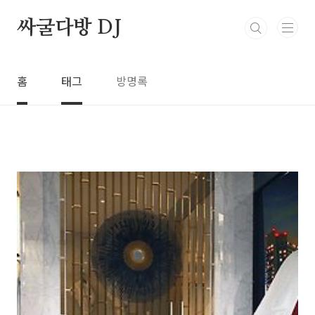
본문 바로가기
싸굴다방 DJ
홈
태그
방명록