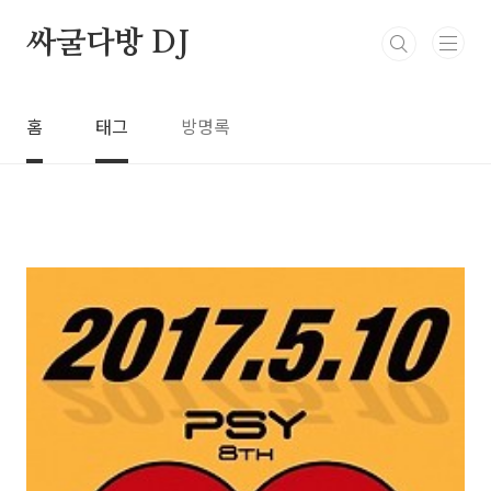
본문 바로가기
싸굴다방 DJ
홈
태그
방명록