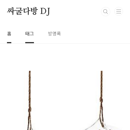
본문 바로가기
싸굴다방 DJ
홈
태그
방명록