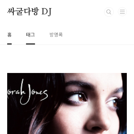
본문 바로가기
싸굴다방 DJ
홈
태그
방명록