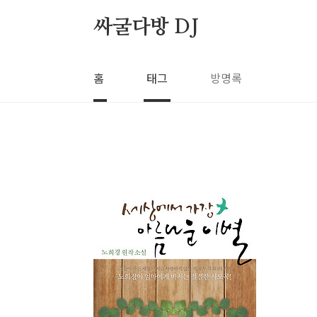
본문 바로가기
싸굴다방 DJ
홈
태그
방명록