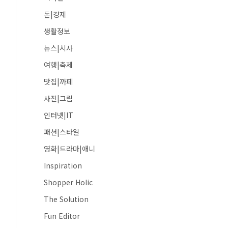
돈|경제
생활정보
뉴스|시사
여행|축제
맛집|까페
사진|그림
인터넷|IT
패션|스타일
영화|드라마|애니
Inspiration
Shopper Holic
The Solution
Fun Editor