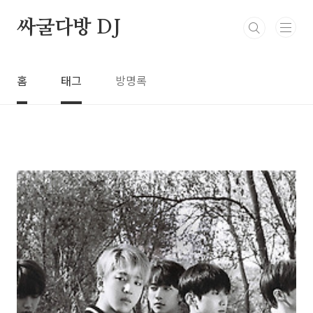
본문 바로가기
싸굴다방 DJ
홈
태그
방명록