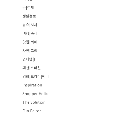
돈|경제
생활정보
뉴스|시사
여행|축제
맛집|까페
사진|그림
인터넷|IT
패션|스타일
영화|드라마|애니
Inspiration
Shopper Holic
The Solution
Fun Editor