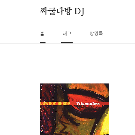
본문 바로가기
싸굴다방 DJ
홈
태그
방명록