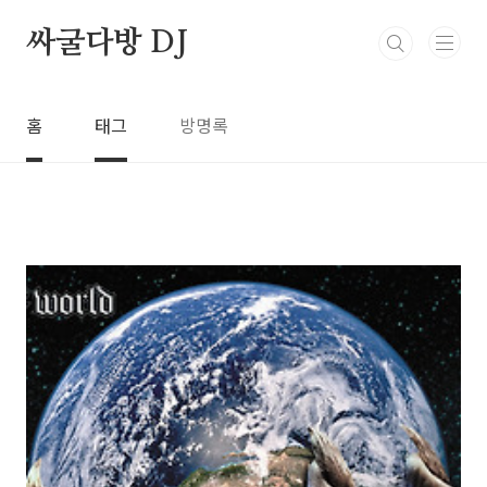
본문 바로가기
싸굴다방 DJ
홈
태그
방명록