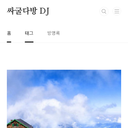
본문 바로가기
싸굴다방 DJ
홈
태그
방명록