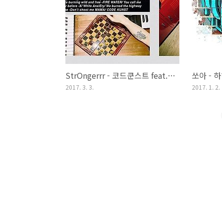
StrOngerrr - 코드쿤스트 feat. 로꼬, MINO (MUGGLES` MANSION, 2017)
2017. 3. 3.
2017. 1. 2.