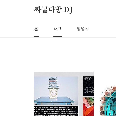
본문 바로가기
싸굴다방 DJ
홈
태그
방명록