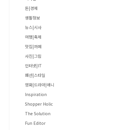
돈|경제
생활정보
뉴스|시사
여행|축제
맛집|까페
사진|그림
인터넷|IT
패션|스타일
영화|드라마|애니
Inspiration
Shopper Holic
The Solution
Fun Editor