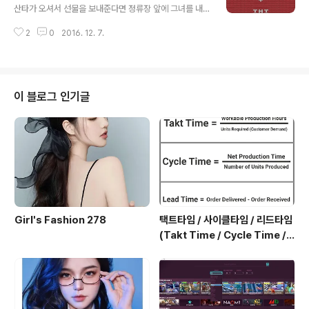
거리네 오래된 인연이 다 그렇듯이 새로운 사랑을 시작하
산타가 오셔서 선물을 보내준다면 정류장 앞에 그녀를 내
면 널 잊을까 봐 여길 다시 난 찾아왔나 봐 혹시 너를 우연
려주소서 눈이 많이 내리고 막차가 끊기면 설레는 기분 상
히 만날까 성북동 그 어귀에 너와 걷던 공원을 걸으며 둘이
2
0
2016. 12. 7.
쾌도 하다 그대로 있어 줘요 이대로 가지 마세요 늦어도 옆
서 자주 듣던 이 노래를 흥얼거리네 잊은..
에 있어 줘요 그대가 나의 천사인 걸요 천사가 오셔서 흰 눈
을 내려준다면 버스 안에서 그녀가 내려웃는다 종이 많이
울리고 막차가 끊기면 즐거운 기분 노래 높여 부르자 그대
로 있어 줘요 이대로 가지 마세요 늦어도 같이 있어 줘요 여
이 블로그 인기글
기가 나의 천국인걸요 오 나의 여인 집에 가지 마요 나만의
여인 잠들지 말아요 이 많은 밤들을 피하지 말아요 그대의
속마음 집에 가지 마요 나의 여인 걱정하지 마요 나만의 여
인 어색하게 얽힌 그녀의 손가락 피하지 말아요 그대와 입
맞춤 괜찮아요 이대로 가지 마..
Girl's Fashion 278
택트타임 / 사이클타임 / 리드타임
(Takt Time / Cycle Time / L
ead Time)