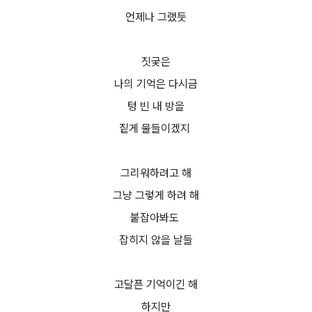
언제나 그랬듯
짓궂은
나의 기억은 다시금
텅 빈 내 방을
짙게 물들이겠지
그리워하려고 해
그냥 그렇게 하려 해
붙잡아봐도
잡히지 않을 날들
고달픈 기억이긴 해
하지만