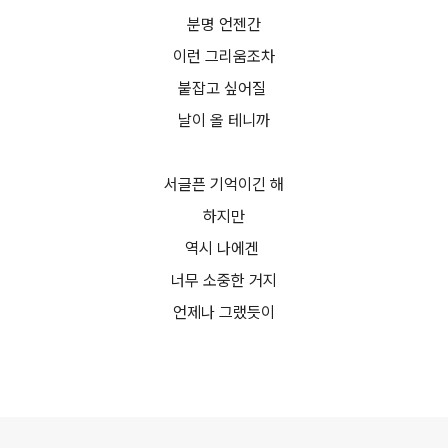
분명 언젠간
이런 그리움조차
붙잡고 싶어질
날이 올 테니까
서글픈 기억이긴 해
하지만
역시 나에겐
너무 소중한 거지
언제나 그랬듯이
로그 정보