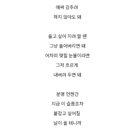
애써 감추려
하지 않아도 돼
울고 싶어 지려 할 땐
그냥 울어버리면 돼
어차피 맺힐 눈물이라면
그저 흐르게
내버려 두면 돼
분명 언젠간
지금 이 슬픔조차
붙잡고 싶어질
날이 올 테니까