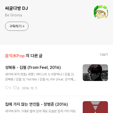
싸굴다방 DJ
Be Groovy
구독하기
더보기
음악/KPop
의 다른 글
성북동 - 김필 (from Feel, 2016)
글 내용
네이버 뮤직 번호) 곡명 / 아티스트 1) 사랑하나 / 김필 2)
성북동 / 김필 3) Tell Me / 김필 4) 괴수 (Feat. 강이채,
고상지) / 김필 5) I Feel You / 김필 아침에 일어나 창을
1
0
2016. 12. 7.
열고서 매일이 그렇듯 기지개를 펴고 물을 마셔 어느 하나
특별할 것 없는 내 하루가 또 시작되나 봐 오늘은 유난히 해
가 좋아서 미뤄둔 빨래를 하려던 맘 금세 접고서 널브러진
집에 가지 않는 연인들 - 장범준 (2016)
옷을 챙겨 입고 뚜벅뚜벅 이방을 나서네 성북동 그 어귀에
글 내용
너와 가던 찻집을 들르고 둘이서 자주 듣던 이 노래를 흥얼
네이버 뮤직 그대로 옆에 있어 줘요 오늘밤 집에 가지 마요