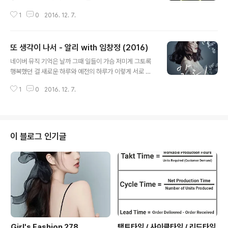
던 젊은 시절 자식들 몽땅 다 주고 애지중지 곱게 키워놨더
1
0
2016. 12. 7.
니 딴 사람 만나 떠나버렸네 간만에 외식 한번 해볼까 뭐 먹
고 싶은 거 없소 지금껏 아무 탈 없이 사는 건 다 당신 덕분
이라오 30년 전 당신 모습 주름살 뒤에 숨었고 검은 머리
또 생각이 나서 - 알리 with 임창정 (2016)
아주 조금 남았어도 난 당신을 사랑하오 간만에 병원 한번
글 내용
가볼까 늦둥이 낳을 수 있냐고 지금껏 아무 탈 없이 사는 건
네이버 뮤직 기억은 날까 그때 일들이 가슴 저미게 그토록
다 당신 덕분이라오 지금껏 아무 탈 없이 사는 건 다 당신
행복했던 걸 새로운 하루와 예전의 하루가 이렇게 서로 바
덕분이라오
뀌어 가는데 기억은 날까 우리 사랑이 누굴 그리며 한 곳에
1
0
2016. 12. 7.
있어 봤던걸 기나긴 오늘이 또 지나가는 걸 그것만으로도
고마운데 나를 떠나면서 뒤를 보면 어떡하나요 냉정하게
모두 잊고 사는데 그때 그 모습이 나를 쳐다보던 모습이 또
생각이 나서 참았었던 한숨이 나와요 희미해지는 그때 일
들이 자꾸 말을 해 우리가 이별했단 걸 원망하니까 이토록
이 블로그 인기글
미워하니까 두 번 다신 볼 순 없겠지 나를 보내면서 망설이
면 어떡하나요 냉정하게 모두 잊고 사는데 그때 그 모습이
나를 쳐다보던 모습이 또 생각이 나서 참았었던 눈물이 흘
러요 언제가 우리가 마주치게 되면 웃으며 인사할까 혹시
나 서로를 알아보지 못하면 그대를 이 ..
Girl's Fashion 278
택트타임 / 사이클타임 / 리드타임