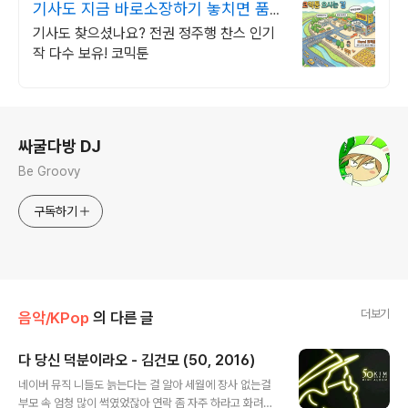
기사도 지금 바로소장하기 놓치면 품절
판타지 전권세트
기사도 찾으셨나요? 전권 정주행 찬스 인기
작 다수 보유! 코믹툰
로그 정보
싸굴다방 DJ
Be Groovy
구독하기
더보기
음악/KPop
의 다른 글
다 당신 덕분이라오 - 김건모 (50, 2016)
글 내용
네이버 뮤직 니들도 늙는다는 걸 알아 세월에 장사 없는걸
부모 속 엄청 많이 썩였었잖아 연락 좀 자주 하라고 화려했