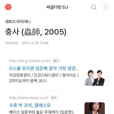
검색하기
싸굴다방 DJ
티스토리
영화|드라마|애니
충사 (蟲師, 2005)
nGroovy
2016. 4. 29. 12:08
http://em.g-school.co.kr/
광고
G스쿨 유지연 임은혜 음악 가장 많은
합격자들의 추천
직강집중관리 / 인강스터디관리 / 첨삭지도 /
2차지도까지 완벽 코스!
http://www.classu.co.kr
광고
수종 박 강의, 클래스유
베이스 입문부터 솔로 무대까지 (입문편),