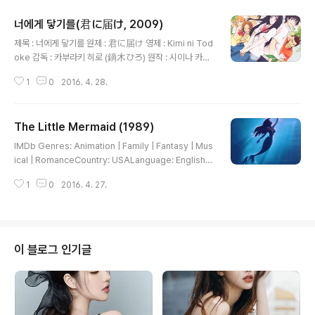
너에게 닿기를(君に届け, 2009)
글 내용
제목 : 너에게 닿기를 원제 : 君に届け 영제 : Kimi ni Tod
oke 감독 : 카부라키 히로 (鏑木ひろ) 원작 : 시이나 카루
호 (椎名軽穂) 각본 : 콘파루 토모코 (金春智子) 제작 :
1
0
2016. 4. 28.
프로덕션 IG 저작권 : ⓒ 椎名軽穂・集英社 / 「君に届
け」製作委員会 음악 : S.E.N.S. Project 장르 : 드라마 |
로맨스 | 학원물 제작년도 : 2009 BA등급 : BA-13 (13세
The Little Mermaid (1989)
이상) 구분 : TV-Series 총화수 : 25분 X 25회 제작국 :
글 내용
일본 너에게 닿기를(君に届け) - Tanizawa Tomohum
IMDb Genres: Animation | Family | Fantasy | Mus
i(タニザワトモフミ) 優しいひだまりに チャイムがデ
ical | RomanceCountry: USALanguage: English |
ィレイする 야사시이 히다마리니 챠이무가 디레이 스루
FrenchRelease Date: 21 December 1991 (South
상냥한 양지에 차임이 지연 돼 頬を撫でる風 息吹は深
1
0
2016. 4. 27.
Korea) All Music Jodi Benson - Part of Your Worl
くなってく 호호오 나데루 카제 이부..
d (I just don't see how a worldthat makes such
wonderful things could be bad어떻게 이런 멋진 것
들이 있는 세상이나쁠 수가 있을까 난 모르겠어) Look at
this stuff, Isn't it neat이것 좀 봐 멋지지 않니Wouldn't
이 블로그 인기글
you think my collection's complete내가 모은 것들
이 ..