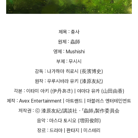
제목 : 충사
원제 : 蟲師
영제 : Mushishi
부제 : 무시시
감독 : 나가하마 히로시 (長濱博史)
원작 : 우루시바라 유키 (漆原友紀)
각본 : 이타미 아키 (伊丹あき) | 야마다 유카 (山田由香)
제작 : Avex Entertainment | 아트랜드 | 마블러스 엔터테인먼트
저작권 : ⓒ 漆原友紀/講談社・「蟲師」製作委員会
음악 : 마스다 토시오 (増田俊郎)
장르 : 드라마 | 판타지 | 미스테리