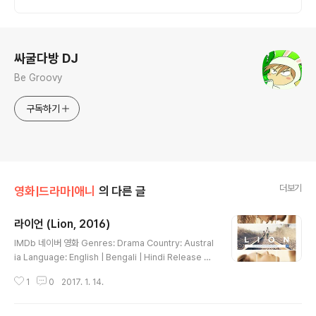
로그 정보
싸굴다방 DJ
Be Groovy
구독하기
더보기
영화|드라마|애니
의 다른 글
라이언 (Lion, 2016)
글 내용
IMDb 네이버 영화 Genres: Drama Country: Austral
ia Language: English | Bengali | Hindi Release D
ate: 19 January 2017 (Australia) Filming Location
1
0
2017. 1. 14.
s: Hobart, Tasmania, Australia 인생에서 두 번의 기
적을 만든 남자 25년만에 집으로 향하는 그의 오랜 지도가
새롭게 펼쳐진다! 5살, 인도에서 호주까지 - 7,600km의