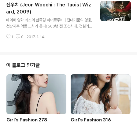
전우치 (Jeon Woochi : The Taoist Wiz
거리 형을 기다리다 기차에서 깜빡 잠들어버린 다섯 살 ‘사
루’는 집에서 수천 킬로미터 떨어진 곳에서 눈을 뜨게 된다.
ard, 2009)
글 내용
낯선 기차역에 홀로 남겨진 ‘사루’는 보고 싶은 엄마와 형을
네이버 영화 최초의 한국형 히어로무비 | 전대미문의 영웅,
애타게 불러보지만 기억나는 것은 형 ‘구뚜’의 이름과 정확
천방지축 악동 도사가 온다! 500년 전 조선시대. 전설의
하지 않은 동네 이름뿐. 수 개..
피리 '만파식적'이 요괴 손에 넘어가 세상이 시끄럽자, 신선
1
0
2017. 1. 14.
들은 당대 최고의 도인 천관대사(백윤식)와 화담(김윤석)에
게 도움을 요청해 요괴를 봉인하고 '만파식적’을 둘로 나눠
두 사람에게 각각 맡긴다. 한편, 천관대사의 망나니 제자 전
우치(강동원)가 둔갑술로 임금을 속여 한바탕 소동을 일으
키자, 신선들은 화담과 함께 천관대사를 찾아간다. 그러나
이 블로그 인기글
천관대사는 누군가에게 살해당하고 피리 반쪽이 사라졌다!
범인으로 몰린 전우치는 자신의 개 초랭이(유해진)와 함께
그림족자에 봉인된다. 요괴 잡는 도사도 어느덧 전설이 된
2009년 서울. 어찌된 일인지 과거 봉인된 요괴들이 하나
둘 다시 나타나 세..
Girl's Fashion 278
Girl's Fashion 316