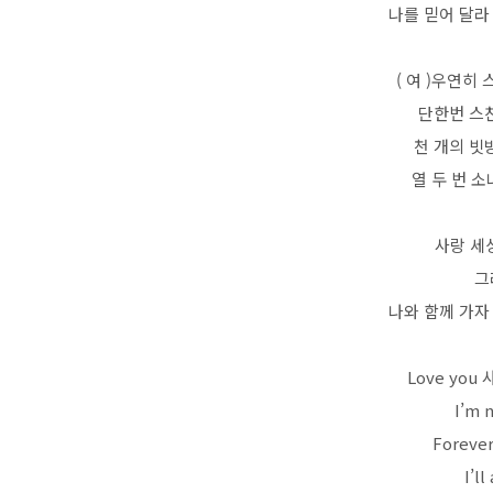
나를 믿어 달라
( 여 )우연히
단한번 스
천 개의 빗
열 두 번 
사랑 세상
그
나와 함께 가자
Love you 
I’m 
Foreve
I’l