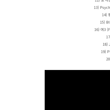
13) Psyc
14)
15) B
16) 여3 
1
18)
19) 
2