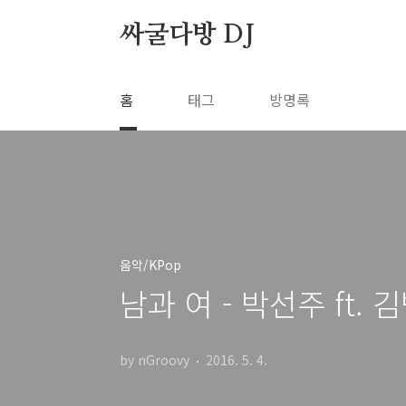
본문 바로가기
싸굴다방 DJ
홈
태그
방명록
음악/KPop
남과 여 - 박선주 ft. 김범
by nGroovy
2016. 5. 4.