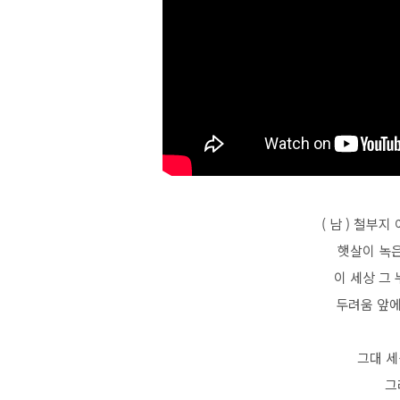
( 남 ) 철부
햇살이 녹은
이 세상 그
두려움 앞에
그대 세
그