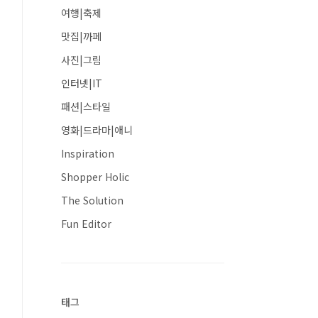
여행|축제
맛집|까페
사진|그림
인터넷|IT
패션|스타일
영화|드라마|애니
Inspiration
Shopper Holic
The Solution
Fun Editor
태그