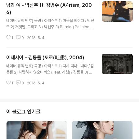
남과 여 - 박선주 ft. 김범수 (A4rism, 200
6)
글 내용
네이버 뮤직 번호) 곡명 / 아티스트 1) 마음을 베이다 / 박선
주 2) 거짓말, 그리고 S / 박선주 3) Burning Passion /
박선주 4) 16초, 남자, 침묵 / 박선주 5) 남과 여 (Feat. 김
1
0
2016. 5. 4.
범수) / 박선주 6) 물론 / 박선주 7) 적어도 넌 나빴다 / 박
선주 8) Around The Corner / 박선주 9) 뉴욕에서 / 박
선주 10) Over The Rainbow / 박선주 11) Cliche / 박
이제서야 - 김동률 (토로(吐露), 2004)
선주 12) 또 다른 여자, 남자, 16초 / 박선주 13) Psychov
글 내용
ille's Rainbow / 박선주 14) 평창동 산 62-9 / 박선주 1
네이버 뮤직 번호) 곡명 / 아티스트 1) 다시 떠나보내다 / 김
5) Blue Birthday 2 / 박선주 16) 여3 (Feat. 윤미래, 정
동률 2) 사랑하지 않으니까요 (Feat. 하림) / 김동률 3) 이
인) / 박선주 17) 홀로 왈츠 / 박선주 1..
제서야 / 김동률 4) 욕심쟁이 (Feat. 이소은) / 김동률 5) R
1
0
2016. 5. 4.
iver / 김동률 6) 잔향 / 김동률 7) 양보 (Feat. 원티드) /
김동률 8) 신기루 / 김동률 9) Deja-Vu / 김동률 10) 청원
(請願) / 김동률 11) 고별 (告別) / 김동률 가끔 거리를 나
서면 온통 행복한 연인들 자꾸만 왜 걸음이 바빠만 지고 괜
시리 울컥 화가 나는지 혼자서 영화를 볼 때나 슬픈 음악을
이 블로그 인기글
들을 땐 생각 없이 한바탕 울며 웃다가 터질 듯 가슴이 저며
오곤 해 '사랑해' 되뇌이다 왜 나도 몰래 미안하단 말이 섞
여 나오는지 잘못했던 것만 생각나는지 한발 늦어서 다 알..