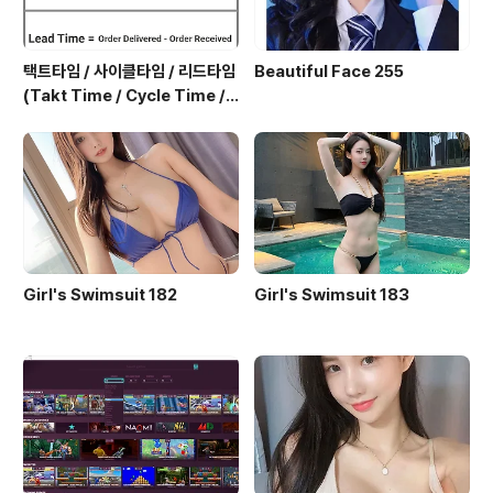
택트타임 / 사이클타임 / 리드타임
Beautiful Face 255
(Takt Time / Cycle Time / L
ead Time)
Girl's Swimsuit 182
Girl's Swimsuit 183