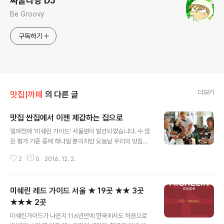
싸굴다방 DJ
Be Groovy
구독하기
더보기
맛집|까페
의 다른 글
맛집 싼집에서 이젠 제값하는 집으로
글 내용
얼마전에 '미쉐린 가이드' 서울편이 발간되었습니다. 수 많
은 평가 기준 중에 하나일 뿐이지만 오늘날 우리의 맛집에
대한 생각을 다시 한번 해보게 됩니다. 서비스는 공짜가 아
2
0
2016. 12. 2.
니다. 비싼 것은 무조건 나쁜 것이 아닙니다. 또한 단지 배
가 부르다고 해서 그 식사가 무조건 좋은 것도 아닙니다. 한
국의 음식 문화는 아직도 싸고 양 많은 음식이 미덕으로 숭
미쉐린 레드 가이드 서울 ★ 19곳 ★★ 3곳
앙되는 듯 합니다. 값어치에 대한 고려가 부족한게 아닌가
싶습니다. 최대한 합당한 재료, 최선치로 끌어낸 맛, 편리한
★★★ 2곳
글 내용
위치와 주차시설, 멋진 인테리어와 배려 깊은 서비스가 모
미쉐린가이드가 나온지 116년만에 한국에서도 처음으로
두 음식의 값어치를 이루는 것들입니다. 가성비는 그 모두