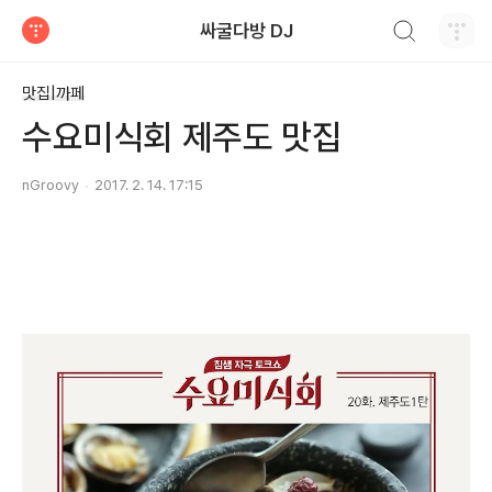
검색하기
싸굴다방 DJ
티스토리
맛집|까페
수요미식회 제주도 맛집
nGroovy
2017. 2. 14. 17:15