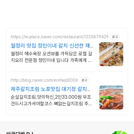
https://m.place.naver.com/restaurant/1225879429
광고
월정리 맛집 정민이네 갈치 신선한 재
료를 고집합니다
월정리 해수욕장 오션뷰를 가득담은 로컬 갈
치요리 전문점 정민이네 입니다 가족에게 식
사를 대접한다는 마음으로 정성을 다하겠습
니다
http://blog.naver.com/eorlwjd2006
광고
제주갈치조림 노포맛집 대기정 갈치본
연맛을 그대로 느끼다!
순살갈치조림.맛의혁신,2인33.000원 무조
건드시고가셔야할코스 뼈없는갈치조림 추천
합니다
로그 정보