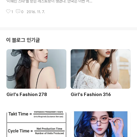
'미쉐린 스타'를 받은 레스토랑이 생겼다. 한국은 이번 서울
를 종합해 따지기 시작해야 할 고차방정식입니다. 함수들
편 발간으로 전 세계에서 28번째, 아시아에서는 4번째 미
은 서로 얽히고 엮여 돌아갑니다. 앞으로 음식점을 고를 때
1
0
2016. 11. 7.
슐랭 가이드 발간 국가가 됐다. 이번 서울편 가이드에는 아
싼집, 맛집 외에 제값하..
시아의 독특한 좌식문화를 반영한 픽토그램과 전통주 픽토
그램을 사용한 것이 특징이다. ★★★ 신라호텔 라연가온
★★ 롯데호텔서울 피에르 가니에르곳간권숙수 ★ 포시
즌스 호텔 유 유안다이닝 인 스페이스밍글스발우공양리스
이 블로그 인기글
토란테 에오정식당이십사절기진진알라 프리마큰기와집스
와니예비채나보름쇠보트르 메종제로 컴플렉스코지마품하
모라미띠에 식당의 편안함, 분위기, 서비스, 식기는 별점(스
타)의 고려사항이 아닙니다. 식당의 편안함이나 품격은 다
른 픽토그램으로 표기합니다. 미쉐린 가이드 - 빕 구르망
서울 ..
Girl's Fashion 278
Girl's Fashion 316