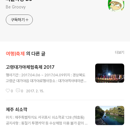
Be Groovy
구독하기
더보기
여행|축제
의 다른 글
고령대가야체험축제 2017
글 내용
행사기간 : 2017.04.06 ~ 2017.04.09위치 : 경상북도
고령군 대가야읍 대가야로행사장소 : 대가야역사테마관광
지, 대가야읍 일원연락처 : 054-950-6424홈페이지 : ht
0
0
2017. 2. 15.
tp://tour.goryeong.go.kr 행사소개 축제 컨셉은 '대가
야, 이야기꽃이 피었습니다'이다.대가야의 건국신화와 스
토리텔링을 콘셉트로 한 세 캐릭터와 함께하는 대가야역사
제주 쇠소깍
여행이다.1,600년 전의 모습을 보고, 느끼고, 만질 수 있다
글 내용
는 축제 메세지를 전달하며사람들의 나이, 성별, 국경을 떠
위치 : 제주특별자치도 서귀포시 쇠소깍로 128 (하효동)
나 함께 어우러짐을 표현하여 대가야의 정체성을 확립한
공지사항 : 동절기 투명카약 등 수상체험 이용 불가 문의 :
다.지역경제발전의 성장 동력이 되는, 역사와 문화가 살아
쇠소깍 064-767-1616 이용시간 : 체험시간 외 방문시간