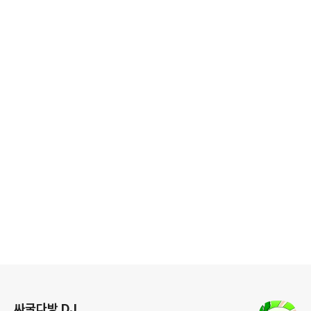
로그 정보
싸굴다방 DJ