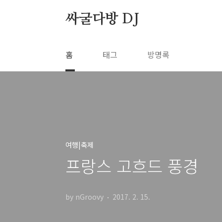
본문 바로가기
싸굴다방 DJ
홈
태그
방명록
여행|축제
프랑스 고흐드 풍경
by nGroovy
2017. 2. 15.