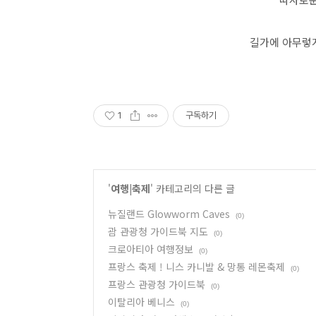
길가에 아무렇게나
1
구독하기
'
여행|축제
' 카테고리의 다른 글
뉴질랜드 Glowworm Caves
(0)
괌 관광청 가이드북 지도
(0)
크로아티아 여행정보
(0)
프랑스 축제 ! 니스 카니발 & 망통 레몬축제
(0)
프랑스 관광청 가이드북
(0)
이탈리아 베니스
(0)