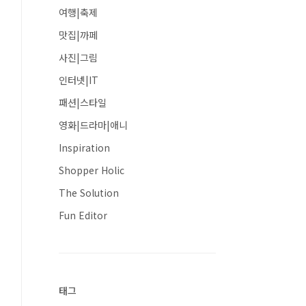
여행|축제
맛집|까페
사진|그림
인터넷|IT
패션|스타일
영화|드라마|애니
Inspiration
Shopper Holic
The Solution
Fun Editor
태그