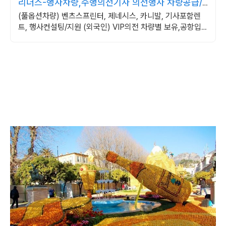
리더스-행사차량,수행의전기사 의전행사 차량공급/
지원
(풀옵션차량) 벤츠스프린터, 제네시스, 카니발, 기사포함렌
트, 행사컨설팅/지원 (외국인) VIP의전 차량별 보유,공항입
국 환영부터 송영까지