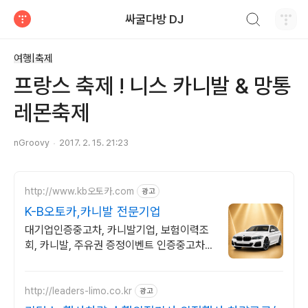
검색하기
싸굴다방 DJ
티스토리
여행|축제
프랑스 축제 ! 니스 카니발 & 망통
레몬축제
nGroovy
2017. 2. 15. 21:23
http://www.kb오토카.com
광고
K-B오토카,카니발 전문기업
대기업인증중고차, 카니발기업, 보험이력조
회, 카니발, 주유권 증정이벤트 인증중고차 7
만대이상! 찾아가는 홈서비스! 낮은 할부이자
율, 24시간실매물전산연동
http://leaders-limo.co.kr
광고