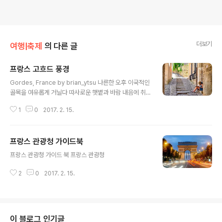
더보기
여행|축제
의 다른 글
프랑스 고흐드 풍경
글 내용
Gordes, France by brian_ytsu 나른한 오후 이국적인
골목을 여유롭게 거닐다 따사로운 햇볕과 바람 내음에 취
해 길가에 아무렇게나 주저 앉아... 보고 싶네요 ^^*
1
0
2017. 2. 15.
프랑스 관광청 가이드북
글 내용
프랑스 관광청 가이드 북 프랑스 관광청
2
0
2017. 2. 15.
이 블로그 인기글