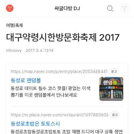
검색하기
싸굴다방 DJ
티스토리
여행|축제
대구약령시한방문화축제 2017
nGroovy
2017. 3. 6. 13:14
https://map.naver.com/p/entry/place/2053468441
광고
동성로 랜덤볼
동성로 데이트 필수 코스 핫플! 꽝없는 이색
뽑기를 이곳 랜덤볼에서 만나보세요
https://m.place.naver.com/restaurant/1697880606
광고
동성로초밥은 토토스시
동성로초밥동성로초밥토토 초밥 재팬 드디어 대구 상륙 생연