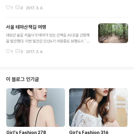
장소 : 담양 죽녹원, 관방제림 일원 연락처 : 담양군 관광레
1
0
2017. 3. 6.
저과 (연락처) 061 - 380 - 3150 ~ 3152 홈페이지 : htt
p://www.bamboofestival.co.kr 주최/주관 담양군/
(사)담양대나무축제위원회 Tel. 061-380-3151 행사소
서울 테마산책길 여행
개 담양대나무축제는 우리지역이 가지고 있는 천혜의 부존
글 내용
자원인 대나무를 소재로 효용성과 가치, 지역문화가 결합
대모산 숲길 서울시가 테마가 있는 산책길 40곳을 선정해
된 프로그램 운영으로 『친환경 녹색축제』의 기틀을 마련,
을 발간했다. 이번 발간은 민선6기 사람중심 보행도시 `걷
우리지역 대나무 전통문화와 예술을 계승 발전시키기 위한
는 도시, 서울` 사업의 일환으로 추진됐다. 지난해 3월에
지역민 모두가 참여하는 『참여형 축제』, 친구, 연인, 가족
1
0
2017. 3. 6.
발간한 에 이어, 올해도 숲이 좋은 길(28곳), 계곡이 좋은
등 관광객이 함께 즐기고 ..
길(2곳), 전망이 좋은 길(5곳), 역사문화길(5곳) 등 4가지
테마로 구분해 40개소를 선정했다. 시는 내년까지 150곳
의 산책길을 선정해 총 4권의 책을 시리즈로 출간할 계획
이다. 은 동네 주민들은 잘 아는 길이지만 서울 시민들에게
이 블로그 인기글
는 잘 알려지지 않은 숨어있는 산책길을 발굴·선정해 테마
산책길 1편과 차별화를 추구했다. 또한 ▲코스 ▲대중교통
▲길안내 ▲지도 및 사진 ▲주변 볼거리와 길에서만 만날
수 있는 다양한 이야기가 담겨 있다. 특히 핸드북 크기로 제
작돼 가볍게 ..
Girl's Fashion 278
Girl's Fashion 316