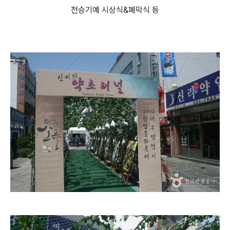
전승기예 시상식&폐막식 등