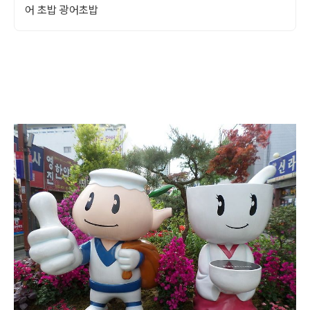
어 초밥 광어초밥