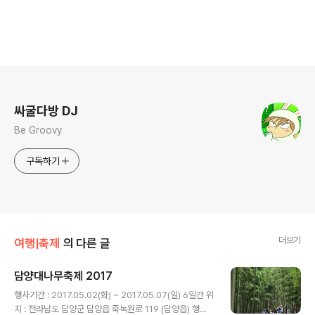
로그 정보
싸굴다방 DJ
Be Groovy
구독하기
더보기
여행|축제
의 다른 글
담양대나무축제 2017
글 내용
행사기간 : 2017.05.02(화) ~ 2017.05.07(일) 6일간 위
치 : 전라남도 담양군 담양읍 죽녹원로 119 (담양읍) 행사