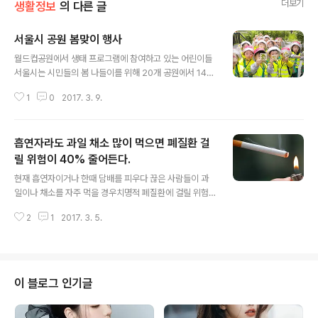
더보기
생활정보
의 다른 글
서울시 공원 봄맞이 행사
글 내용
월드컵공원에서 생태 프로그램에 참여하고 있는 어린이들
서울시는 시민들의 봄 나들이를 위해 20개 공원에서 14개
봄맞이 행사와 126개 봄철 프로그램을 운영한다. 3~6월
1
0
2017. 3. 9.
까지 화전놀이, 모내기, 양봉 체험부터 가드닝, 생태탐방,
역사문화, 공작교실, 가족&건강 프로그램 등 다채롭다. 프
로그램별 자세한 내용과 참가신청은 서울의 산과공원 홈페
흡연자라도 과일 채소 많이 먹으면 폐질환 걸
이지와 서울시 공공서비스예약 홈페이지를 통해 할 수 있
다. 봄맞이 행사 운영하는 20개 공원 안내 삼짇날부터 단
릴 위험이 40% 줄어든다.
글 내용
옷날까지 봄맞이 행사 보라매, 서울숲, 월드컵공원 등 삼짇
현재 흡연자이거나 한때 담배를 피우다 끊은 사람들이 과
날, 단오, 어린이날을 맞이하여 온 가족과 함께 즐길 수 있
일이나 채소를 자주 먹을 경우치명적 폐질환에 걸릴 위험
는 행사가 보라매공원 등에서 펼쳐진다. 또한 공원 음악회,
이 35~40% 낮아진다는 조사 결과가 나왔다. 24일 미국
봄꽃 축제, 반딧불이 축제 등 향기로운 꽃과 정원을 즐길 수
2
1
2017. 3. 5.
일간지 뉴욕타임스 등에 따르면,스웨덴 카롤린스카연구소
있는 행사가 시민의숲 등에..
와 폴란드 바르샤바생명과학대학 과학자로 구성된 연구팀
은이 같은 연구결과(PDF)를 학계에 보고했다. 연구팀은 4
5~79세 스웨덴 남성 4만4천여 명의 평균 13.2년 동안의
건강 및 식생활 기록을 토대로과일, 채소 섭취와 만성 폐색
이 블로그 인기글
성 폐질환(COPD) 간 상관관계를 분석했다. 그 결과 과일
과 채소를 하루 5회 이상 먹은 고섭취 그룹의 경우2회 미