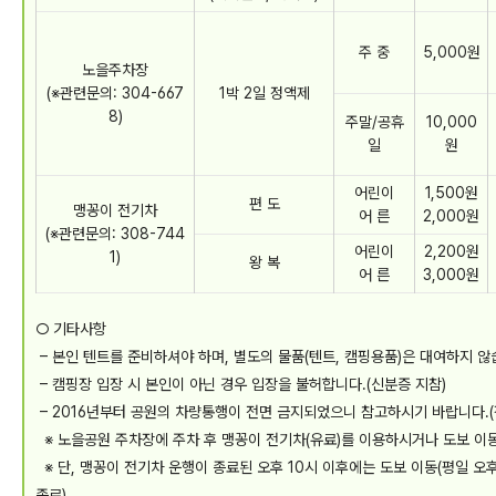
주 중
5,000원
노을주차장
(※관련문의: 304-667
1박 2일 정액제
8)
주말/공휴
10,000
일
원
어린이
1,500원
편 도
맹꽁이 전기차
어 른
2,000원
(※관련문의: 308-744
어린이
2,200원
1)
왕 복
어 른
3,000원
○ 기타사항
– 본인 텐트를 준비하셔야 하며, 별도의 물품(텐트, 캠핑용품)은 대여하지 않
– 캠핑장 입장 시 본인이 아닌 경우 입장을 불허합니다.(신분증 지참)
– 2016년부터 공원의 차량통행이 전면 금지되었으니 참고하시기 바랍니다.
※ 노을공원 주차장에 주차 후 맹꽁이 전기차(유료)를 이용하시거나 도보 이
※ 단, 맹꽁이 전기차 운행이 종료된 오후 10시 이후에는 도보 이동(평일 오후
종료)