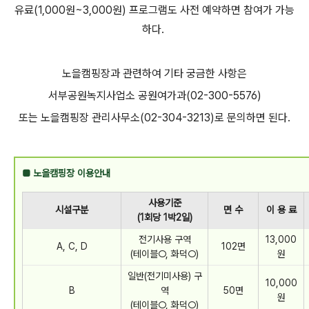
유료(1,000원~3,000원) 프로그램도 사전 예약하면 참여가 가능
하다.
노을캠핑장과 관련하여 기타 궁금한 사항은
서부공원녹지사업소 공원여가과(02-300-5576)
또는 노을캠핑장 관리사무소(02-304-3213)로 문의하면 된다.
■ 노을캠핑장 이용안내
사용기준
시설구분
면 수
이 용 료
(1회당 1박2일)
전기사용 구역
13,000
A, C, D
102면
(테이블○, 화덕○)
원
일반(전기미사용) 구
10,000
B
역
50면
원
(테이블○, 화덕○)