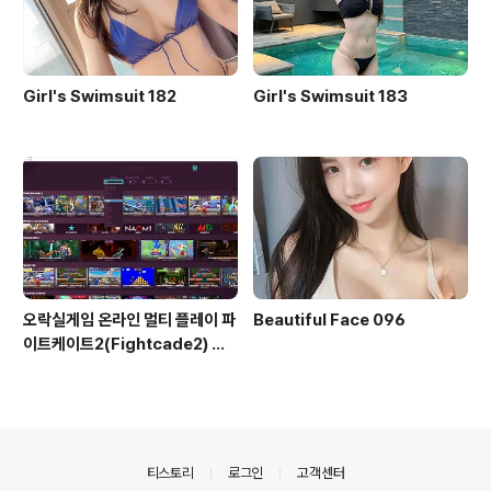
Girl's Swimsuit 182
Girl's Swimsuit 183
오락실게임 온라인 멀티 플레이 파
Beautiful Face 096
이트케이트2(Fightcade2) 설
치 및 ROM 자동 설치
의안내
티스토리
로그인
고객센터