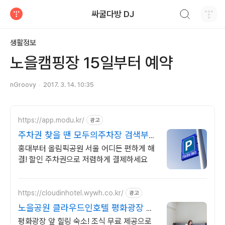
검색하기
싸굴다방 DJ
티스토리
생활정보
노을캠핑장 15일부터 예약
nGroovy
2017. 3. 14. 10:35
https://app.modu.kr/
광고
주차권 찾을 땐 모두의주차장 검색부터
결제까지 한번에!
홍대부터 올림픽공원 서울 어디든 편하게 해
결! 할인 주차권으로 저렴하게 결제하세요
https://cloudinhotel.wywh.co.kr/
광고
노을공원 클라우드인호텔 평화광장 도
보 10분 거리
평화광장 앞 힐링 숙소! 조식 무료 제공으로