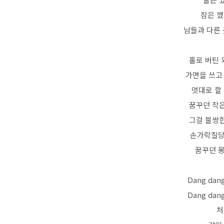
잠은 
남들과 다른 
홀로 버틴
가면을 쓰고
멋대로 할
꿈꾸던 작
그걸 불쌍
손가락질당
꿈꾸던 몽
Dang dan
Dang dan
처