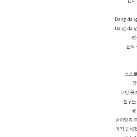
같이
Dang dan
Dang dan
멈
진짜 
스스로
앞
그냥 웃
친구들
생
끌어당겨 
가장 친해