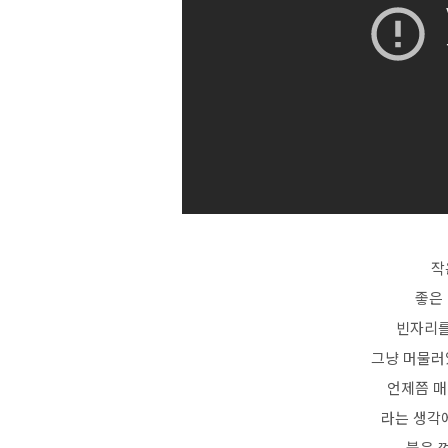
작
좋은
빈자리를
그냥 머물러
언제쯤 매
라는 생각에
불은 