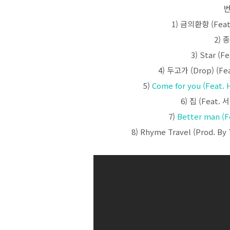
번
1) 금의환향 (Feat.
2) 
3) Star (F
4) 두고가 (Drop) (Fea
5)
Come for you (Feat
6) 집 (Feat.
7)
Better man (
8) Rhyme Travel (Prod. By 