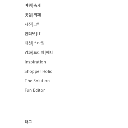
여행|축제
맛집|까페
사진|그림
인터넷|IT
패션|스타일
영화|드라마|애니
Inspiration
Shopper Holic
The Solution
Fun Editor
태그