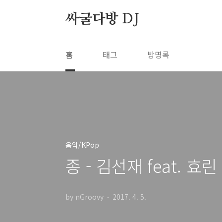
본문 바로가기
싸굴다방 DJ
홈
태그
방명록
음악/KPop
종 - 김선재 feat. 효린
by nGroovy
2017. 4. 5.