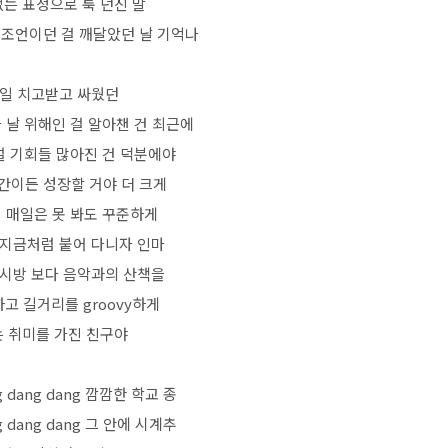
없는 표정으로 툭 던진 말
 조언이던 걸 깨달았던 날 기억나
일 치고받고 싸웠던
 날 위해인 걸 알아챈 건 최근에
설 기회들 많아진 건 덕분에야
간이든 성장할 거야 더 크게
 매일은 못 봐도 꾸준하게
지금처럼 붙어 다니자 인마
시방 보다 음악과의 산책을
고 길거리를 groovy하게
 취미를 가진 친구야
g dang dang 깜깜한 학교 종
g dang dang 그 안에 시계추