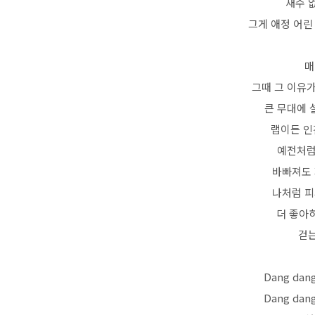
재수 
그게 애정 어린
매
그때 그 이유가
큰 무대에 
랩이든 인
예전처럼
바빠져도 
나처럼 피
더 좋아하
걷는
Dang dan
Dang dan