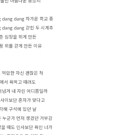
 울린 아름다운 종소리
g dang dang 차가운 학교 종
g dang dang 갇힌 두 시계추
춘 심장을 뛰게 만든
꿈 위를 걷게 만든 이유
 억압한 자신 괜찮은 척
에서 욕먹고 때려도
어넘겨 내 자린 어디쯤일까
 사이보단 혼자가 맞다고
각해 구석에 있던 날
준 누군가 먼저 생겼던 거부감
졌을 때도 인사보단 욕인 너가