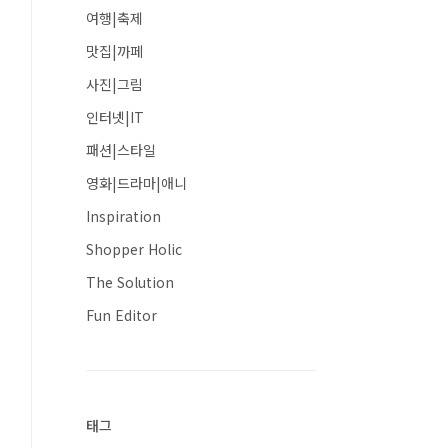
여행|축제
맛집|까페
사진|그림
인터넷|IT
패션|스타일
영화|드라마|애니
Inspiration
Shopper Holic
The Solution
Fun Editor
태그