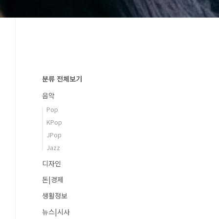
분류 전체보기
음악
Pop
KPop
JPop
Jazz
디자인
돈|경제
생활정보
뉴스|시사