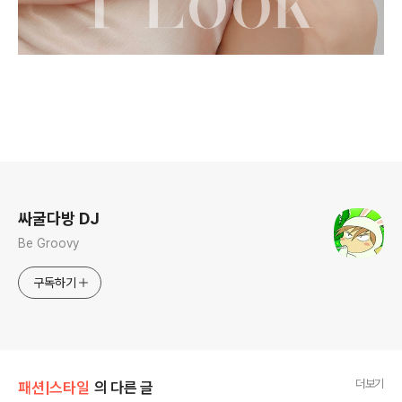
로그 정보
싸굴다방 DJ
Be Groovy
구독하기
더보기
패션|스타일
의 다른 글