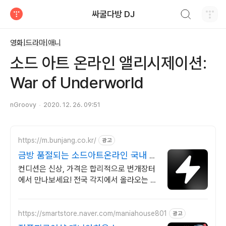
검색하기
싸굴다방 DJ
티스토리
영화|드라마|애니
소드 아트 온라인 앨리시제이션:
War of Underworld
nGroovy
2020. 12. 26. 09:51
https://m.bunjang.co.kr/
광고
금방 품절되는 소드아트온라인 국내 최
대 브랜드 중고거래
컨디션은 신상, 가격은 합리적으로 번개장터
에서 만나보세요! 전국 각지에서 올라오는 전
국구 최다 상품 매일 10만 개 이상의 신규 상
품 업로드
https://smartstore.naver.com/maniahouse801
광고