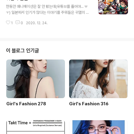
글 내용
요. 음... 관련 대표작을 한 번 보려고 했는데 차기작을 기대
한동안 애니메이션은 잘 안 봤는데(유튜브를 줄어야... ㅠ
해 봐야겠네요 ^^ 언제나 소년 같은 임시완과 오랜만에 보
ㅜ) 일본에서 인기가 많다는 이야기를 주워들은 귀멸의 칼
는 신세경의 케미가 기대가 되네요. 물론 둘이 꽁냥꽁냥 연
날. 일단 구글 이미지 검색에서 찾아보니... 작화가 괜찮네?
인이 되고 시련도 있고 서단아와 이영화가 커플일테고 뭐
1
0
2020. 12. 24.
음... 칼쓰고 괴물 나오고 대충 분위기는 파악이 되는데... 초
그렇겠지만 잘생기고 예쁜 연기자들 얼굴 보는 재미로 계
큼 말설이다가 별로 볼것도 없고 해서 GoGo. 결과는? ...
속 볼 것 같네요 ^^ 4화까지 본 봐로..
뭐 돈 많이 들인 티는 나는데 역시 식상한 주제와 '쯔요끄나
리따이(더 강해지고 싶어)'를 주제인... 일본인들이 그렇게
호들갑 스럽게 칭찬할만한 뭐 그들에게는 그럴듯한 애니메
이 블로그 인기글
이션인 듯. 오랜만에 보는 애니메이션이라 너무 기대를 한
탓일까? 뭐 ★★★(6/10) 정도의 killing time 용으로는
괜찮을 듯 ^^ 일본 애니메이션과 JPop을 듣고 자란 나로
서는 그시절 동경의 대상이었던 일본 문화의 정체 ..
Girl's Fashion 278
Girl's Fashion 316