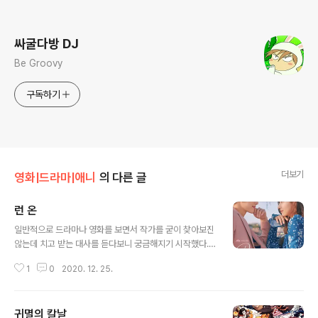
로그 정보
싸굴다방 DJ
Be Groovy
구독하기
더보기
영화|드라마|애니
의 다른 글
런 온
글 내용
일반적으로 드라마나 영화를 보면서 작가를 굳이 찾아보진
않는데 치고 받는 대사를 듣다보니 궁금해지기 시작했다.
어찌보면 드라마에서 오미주가 기선겸에게 하는 대사처럼
1
0
2020. 12. 25.
따라가기 힘들기도 하지만 일반적인 어법과 다른 독특한
끊어치기? 같은 흐름과 사용하는 단어가 색달라 신선함을
준다. 작가 박시현? 이 드라마가 입봉작으로 김은숙 작가
귀멸의 칼날
보조 작가(태양의 후예, 미스터션샤인 참여) 였다고 하네